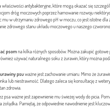
aściwości antybakteryjne, które mogą okazać się szczególn
cjom dróg moczowych poprzez hamowanie rozwoju niektórych b
mu w utrzymaniu zdrowego pH w moczu, co jest istotne dla
anie zdrowego stanu układu moczowego u naszego czworonoż
wać psom
na kilka różnych sposobów. Można zakupić gotowe p
ównież używać naturalnego soku z żurawin, który można podawa
urawiny psu
ważne jest zachowanie umiaru. Mimo że żurawin
ka lub niestrawność. Dlatego zaleca się konsultację z wetery
tan zdrowia.
zez psa ważne jest zapewnienie mu świeżej wody do picia. P
a żołądka. Pamiętaj, że odpowiednie nawodnienie jest kluczo