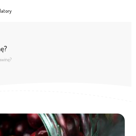
latory
nę?
awinę?