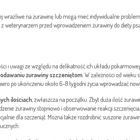
iej wrażliwe na żurawinę lub mogą mieć indywidualne problem
ę z weterynarzem przed wprowadzeniem żurawiny do diety psa 
ci i uwagi ze względu na delikatność ich układu pokarmoweg
podawaniu żurawiny szczeniętom
. W zależności od wieku 
 dopiero po ukończeniu około 6-8 tygodni życia wprowadzać now
ch ilościach
, zwłaszcza na początku. Zbyt duża ilość żura
dzenie żurawiny stopniowo i obserwowanie reakcji szczenięcia
nie dla szczeniąt. Można także rozdrobnić suszone żurawiny i
tucznych.