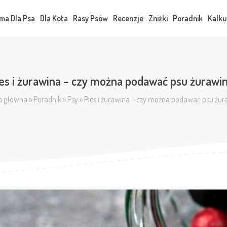
ma Dla Psa
Dla Kota
Rasy Psów
Recenzje
Zniżki
Poradnik
Kalku
es i żurawina – czy można podawać psu żurawi
a główna
»
Poradnik
»
Psy
»
Pies i żurawina – czy można podawać psu żur