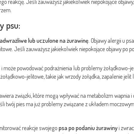
o reakcję. Jeśli zauważysz jakiekolwiek niepokojące objawy, 
rzem.
y psu:
adwrażliwe lub uczulone na żurawinę
. Objawy alergii u 
towe. Jeśli zauważysz jakiekolwiek niepokojące objawy po po
 i może powodować podrażnienia lub problemy żołądkowo-jel
żołądkowo-jelitowe, takie jak wrzody żołądka, zapalenie jeli
iera związki, które mogą wpływać na metabolizm wapnia i ok
li twój pies ma już problemy związane z układem moczowym, 
monitorować reakcje swojego
psa po podaniu żurawiny
i zwrac