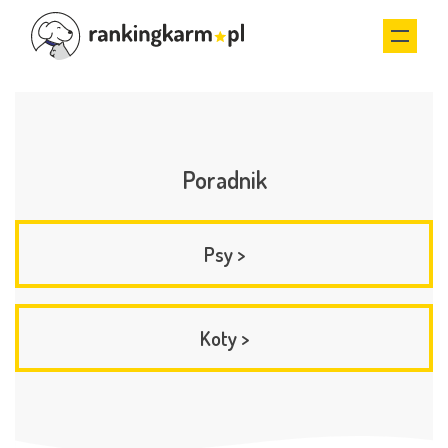
Poradnik
Psy
>
Koty
>