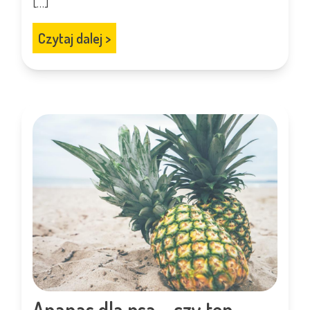
[…]
Czytaj dalej
>
Ananas dla psa – czy ten