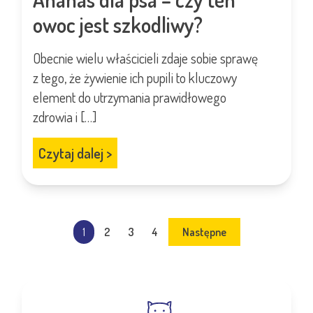
owoc jest szkodliwy?
Obecnie wielu właścicieli zdaje sobie sprawę
z tego, że żywienie ich pupili to kluczowy
element do utrzymania prawidłowego
zdrowia i […]
Czytaj dalej
>
1
2
3
4
Następne