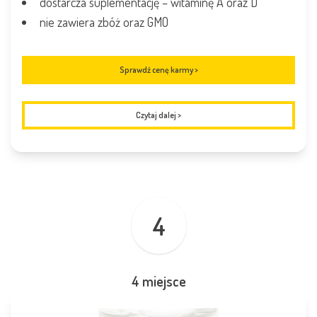
dostarcza suplementację – witaminę A oraz D
nie zawiera zbóż oraz GMO
Sprawdź cenę karmy >
Czytaj dalej
>
4
4 miejsce