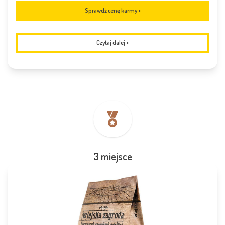
Sprawdź cenę karmy >
Czytaj dalej
>
3 miejsce