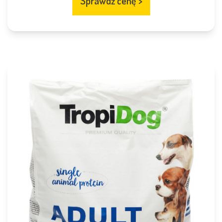
Sprawdź cenę
>