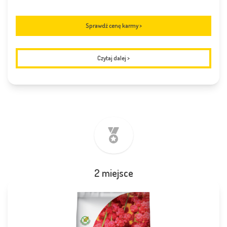
Sprawdź cenę karmy >
Czytaj dalej
>
2 miejsce