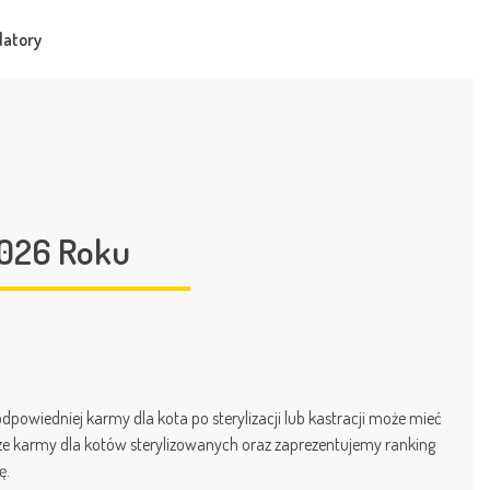
latory
2026 Roku
odpowiedniej karmy dla kota po sterylizacji lub kastracji może mieć
rze karmy dla kotów sterylizowanych oraz zaprezentujemy ranking
ę.