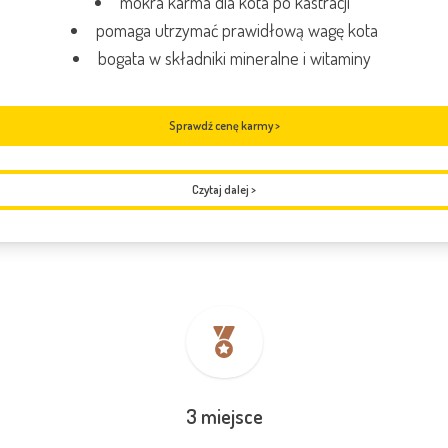
mokra karma dla kota po kastracji
pomaga utrzymać prawidłową wagę kota
bogata w składniki mineralne i witaminy
Sprawdź cenę karmy >
Czytaj dalej
>
3 miejsce