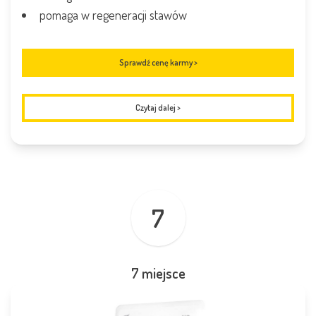
pomaga w regeneracji stawów
Sprawdź cenę karmy >
Czytaj dalej
>
7
7 miejsce