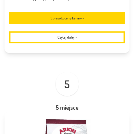
Sprawdź cenę karmy >
Czytaj dalej
>
5
5 miejsce