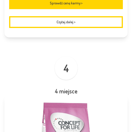
Sprawdź cenę karmy >
Czytaj dalej
>
4
4 miejsce