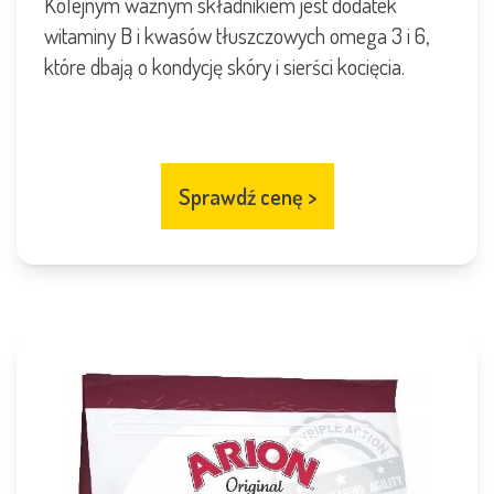
Kolejnym ważnym składnikiem jest dodatek
witaminy B i kwasów tłuszczowych omega 3 i 6,
które dbają o kondycję skóry i sierści kocięcia.
Sprawdź cenę
>