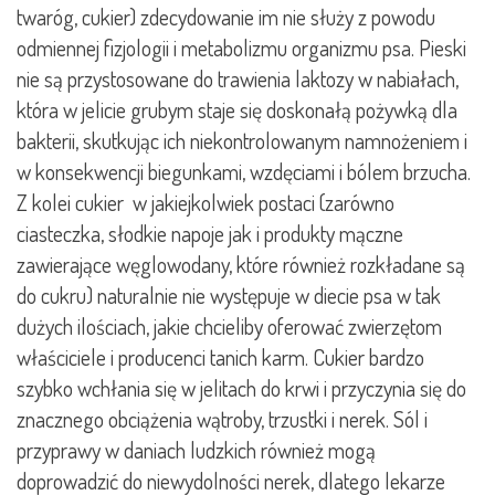
twaróg, cukier) zdecydowanie im nie służy z powodu
odmiennej fizjologii i metabolizmu organizmu psa. Pieski
nie są przystosowane do trawienia laktozy w nabiałach,
która w jelicie grubym staje się doskonałą pożywką dla
bakterii, skutkując ich niekontrolowanym namnożeniem i
w konsekwencji biegunkami, wzdęciami i bólem brzucha.
Z kolei cukier w jakiejkolwiek postaci (zarówno
ciasteczka, słodkie napoje jak i produkty mączne
zawierające węglowodany, które również rozkładane są
do cukru) naturalnie nie występuje w diecie psa w tak
dużych ilościach, jakie chcieliby oferować zwierzętom
właściciele i producenci tanich karm. Cukier bardzo
szybko wchłania się w jelitach do krwi i przyczynia się do
znacznego obciążenia wątroby, trzustki i nerek. Sól i
przyprawy w daniach ludzkich również mogą
doprowadzić do niewydolności nerek, dlatego lekarze