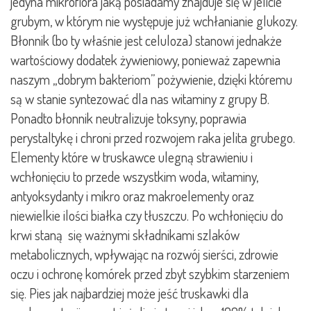
jedyna mikroflora jaką posiadamy znajduje się w jelicie
grubym, w którym nie występuje już wchłanianie glukozy.
Błonnik (bo ty właśnie jest celuloza) stanowi jednakże
wartościowy dodatek żywieniowy, ponieważ zapewnia
naszym „dobrym bakteriom” pożywienie, dzięki któremu
są w stanie syntezować dla nas witaminy z grupy B.
Ponadto błonnik neutralizuje toksyny, poprawia
perystaltykę i chroni przed rozwojem raka jelita grubego.
Elementy które w truskawce ulegną strawieniu i
wchłonięciu to przede wszystkim woda, witaminy,
antyoksydanty i mikro oraz makroelementy oraz
niewielkie ilości białka czy tłuszczu. Po wchłonięciu do
krwi staną się ważnymi składnikami szlaków
metabolicznych, wpływając na rozwój sierści, zdrowie
oczu i ochronę komórek przed zbyt szybkim starzeniem
się. Pies jak najbardziej może jeść truskawki dla