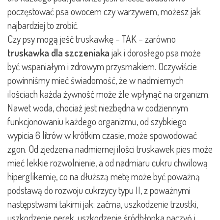
poczęstować psa owocem czy warzywem, możesz jak
najbardziej to zrobić.
Czy psy mogą jeść truskawkę – TAK – zarówno
truskawka dla szczeniaka
jak i dorosłego psa może
być wspaniałym i zdrowym przysmakiem. Oczywiście
powinniśmy mieć świadomość, że w nadmiernych
ilościach każda żywność może źle wpłynąć na organizm.
Nawet woda, chociaż jest niezbędna w codziennym
funkcjonowaniu każdego organizmu, od szybkiego
wypicia 6 litrów w krótkim czasie, może spowodować
zgon. Od zjedzenia nadmiernej ilości truskawek pies może
mieć lekkie rozwolnienie, a od nadmiaru cukru chwilową
hiperglikemię, co na dłuższą metę może być poważną
podstawą do rozwoju cukrzycy typu II, z poważnymi
następstwami takimi jak: zaćma, uszkodzenie trzustki,
uszkodzenie nerek, uszkodzenie śródbłonka naczyń i