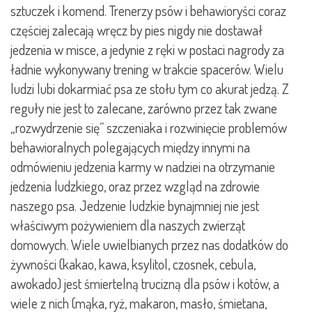
sztuczek i komend. Trenerzy psów i behawioryści coraz
częściej zalecają wręcz by pies nigdy nie dostawał
jedzenia w misce, a jedynie z ręki w postaci nagrody za
ładnie wykonywany trening w trakcie spacerów. Wielu
ludzi lubi dokarmiać psa ze stołu tym co akurat jedzą. Z
reguły nie jest to zalecane, zarówno przez tak zwane
„rozwydrzenie się” szczeniaka i rozwinięcie problemów
behawioralnych polegających między innymi na
odmówieniu jedzenia karmy w nadziei na otrzymanie
jedzenia ludzkiego, oraz przez wzgląd na zdrowie
naszego psa. Jedzenie ludzkie bynajmniej nie jest
właściwym pożywieniem dla naszych zwierząt
domowych. Wiele uwielbianych przez nas dodatków do
żywności (kakao, kawa, ksylitol, czosnek, cebula,
awokado) jest śmiertelną trucizną dla psów i kotów, a
wiele z nich (mąka, ryż, makaron, masło, śmietana,