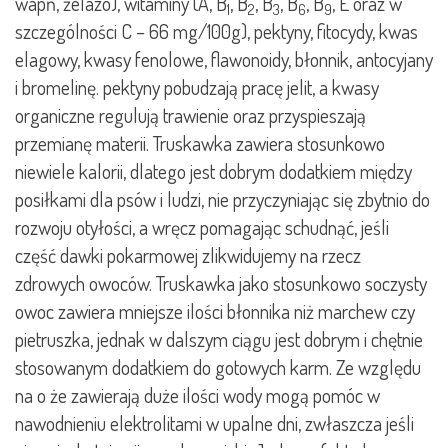
wapń, żelazo), witaminy (A, B
, B
, B
, B
, B
, E oraz w
1
2
3
6
9
szczególności C – 66 mg/100g), pektyny, fitocydy, kwas
elagowy, kwasy fenolowe, flawonoidy, błonnik, antocyjany
i bromelinę. pektyny pobudzają pracę jelit, a kwasy
organiczne regulują trawienie oraz przyspieszają
przemianę materii. Truskawka zawiera stosunkowo
niewiele kalorii, dlatego jest dobrym dodatkiem między
posiłkami dla psów i ludzi, nie przyczyniając się zbytnio do
rozwoju otyłości, a wręcz pomagając schudnąć, jeśli
część dawki pokarmowej zlikwidujemy na rzecz
zdrowych owoców. Truskawka jako stosunkowo soczysty
owoc zawiera mniejsze ilości błonnika niż marchew czy
pietruszka, jednak w dalszym ciągu jest dobrym i chętnie
stosowanym dodatkiem do gotowych karm. Ze względu
na o że zawierają duże ilości wody mogą pomóc w
nawodnieniu elektrolitami w upalne dni, zwłaszcza jeśli