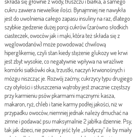
składa się głównie z wody, tłuszczu i białka, a samego
cukru zawiera niewielkie ilości. Bynajmniej nie nawykła
jest do uwolnienia całego zapasu insuliny na raz, dlatego
szybkie zjedzenie dużej porcji cukrów (zarówno słodkich
ciasteczek, owoców jak i mąki, która też składa się z
węglowodanów) może powodować chwilową
hiperglikemię, czyli stan kiedy stężenie glukozy we krwi
jest zbyt wysokie, co negatywnie wpływa na wrażliwe
komórki siatkówki oka, trzustki, naczyń krwionośnych i
mózgu niszcząc je. Rozwój zaćmy, cukrzycy typu drugiego
czy otyłości i stłuszczenia wątroby jest znacznie częstszy
przy karmieniu psów pkarmami mącznymi: kasza,
makaron, ryż, chleb i tanie karmy podłej jakości, niż w
przypadku owoców, niemniej jednak należy dmuchać na
zimne i podawać psu maksymalnie 2 jabłka dziennie. Psy,
tak jak dzieci, nie powinny jeść tyle „słodyczy” ile by miały