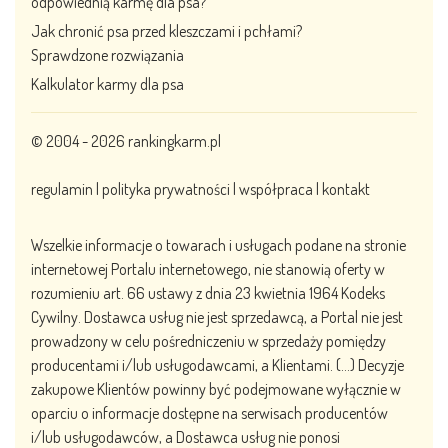
odpowiednią karmę dla psa?
Jak chronić psa przed kleszczami i pchłami?
Sprawdzone rozwiązania
Kalkulator karmy dla psa
© 2004 - 2026
rankingkarm.pl
regulamin
|
polityka prywatności
|
współpraca
|
kontakt
Wszelkie informacje o towarach i usługach podane na stronie
internetowej Portalu internetowego, nie stanowią oferty w
rozumieniu art. 66 ustawy z dnia 23 kwietnia 1964 Kodeks
Cywilny. Dostawca usług nie jest sprzedawcą, a Portal nie jest
prowadzony w celu pośredniczeniu w sprzedaży pomiędzy
producentami i/lub usługodawcami, a Klientami. (…) Decyzje
zakupowe Klientów powinny być podejmowane wyłącznie w
oparciu o informacje dostępne na serwisach producentów
i/lub usługodawców, a Dostawca usług nie ponosi