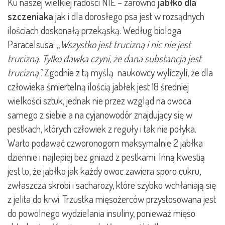
Ku naszej wielkiej radości NIE – zarówno
jabłko dla
szczeniaka
jak i dla dorosłego psa jest w rozsądnych
ilościach doskonałą przekąską. Według biologa
Paracelsusa: „
Wszystko jest trucizną i nic nie jest
trucizną. Tylko dawka czyni, że dana substancja jest
trucizną”.
Zgodnie z tą myślą naukowcy wyliczyli, że dla
człowieka śmiertelną ilością jabłek jest 18 średniej
wielkości sztuk, jednak nie przez wzgląd na owoca
samego z siebie a na cyjanowodór znajdujący się w
pestkach, których człowiek z reguły i tak nie połyka.
Warto podawać czworonogom maksymalnie 2 jabłka
dziennie i najlepiej bez gniazd z pestkami. Inną kwestią
jest to, że jabłko jak każdy owoc zawiera sporo cukru,
zwłaszcza skrobi i sacharozy, które szybko wchłaniają się
z jelita do krwi. Trzustka mięsożerców przystosowana jest
do powolnego wydzielania insuliny, ponieważ mięso