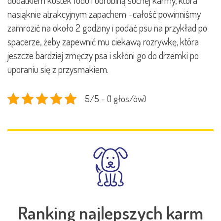
dodatkiem kostek lodu i odrobiną suchej karmy, która
nasiąknie atrakcyjnym zapachem –całość powinniśmy
zamrozić na około 2 godziny i podać psu na przykład po
spacerze, żeby zapewnić mu ciekawą rozrywkę, która
jeszcze bardziej zmęczy psa i skłoni go do drzemki po
uporaniu się z przysmakiem.
5/5 - (1 głos/ów)
Ranking najlepszych karm