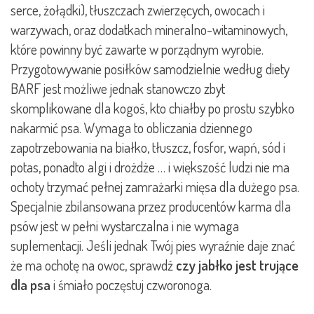
serce, żołądki), tłuszczach zwierzęcych, owocach i
warzywach, oraz dodatkach mineralno-witaminowych,
które powinny być zawarte w porządnym wyrobie.
Przygotowywanie posiłków samodzielnie według diety
BARF jest możliwe jednak stanowczo zbyt
skomplikowane dla kogoś, kto chiałby po prostu szybko
nakarmić psa. Wymaga to obliczania dziennego
zapotrzebowania na białko, tłuszcz, fosfor, wapń, sód i
potas, ponadto algi i drożdże … i większość ludzi nie ma
ochoty trzymać pełnej zamrażarki mięsa dla dużego psa.
Specjalnie zbilansowana przez producentów karma dla
psów jest w pełni wystarczalna i nie wymaga
suplementacji. Jeśli jednak Twój pies wyraźnie daje znać
że ma ochotę na owoc, sprawdź
czy jabłko jest trujące
dla psa
i śmiało poczęstuj czworonoga.