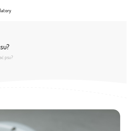
latory
psu?
ać psu?