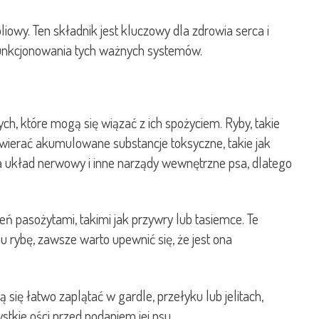
liowy. Ten składnik jest kluczowy dla zdrowia serca i
unkcjonowania tych ważnych systemów.
h, które mogą się wiązać z ich spożyciem. Ryby, takie
ierać akumulowane substancje toksyczne, takie jak
a układ nerwowy i inne narządy wewnętrzne psa, dlatego
pasożytami, takimi jak przywry lub tasiemce. Te
rybę, zawsze warto upewnić się, że jest ona
się łatwo zaplątać w gardle, przełyku lub jelitach,
kie ości przed podaniem jej psu.