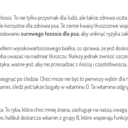
łosoś. To nie tylko przysmak dla ludzi, ale także zdrowa uczt
 korzystne dla zdrowia psa. Te cenne kwasy tłuszczowe wspie
 podawaniu
surowego łososia dla psa
, aby uniknąć ryzyka za
 źródłem wysokowartościowego białka, co sprawia, że jest dos
eba uważać na nadmiar tłuszczu. Należy jednak zwrócić szcz
a, ważne jest, aby nie przesadzać z ilością i częstotliwości
sięgnąć po śledzia. Choć może nie być to pierwszy wybór dla 
amin, śledź jest także bogaty w witaminę D. Ta witamina odgr
ta. To ryba, która choć mniej znana, zasługuje na naszą uwag
o, halibut dostarcza witamin z grupy B, które wspierają funk