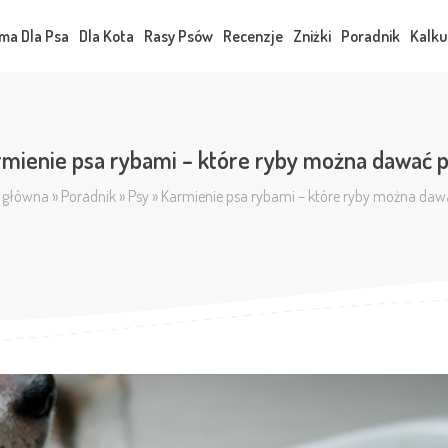
ma Dla Psa
Dla Kota
Rasy Psów
Recenzje
Zniżki
Poradnik
Kalku
mienie psa rybami – które ryby można dawać 
 główna
»
Poradnik
»
Psy
»
Karmienie psa rybami – które ryby można daw