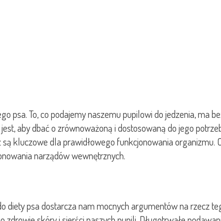
ego psa. To, co podajemy naszemu pupilowi do jedzenia, ma be
e jest, aby dbać o zrównoważoną i dostosowaną do jego potrz
raz są kluczowe dla prawidłowego funkcjonowania organizmu. 
kcjonowania narządów wewnętrznych.
 do diety psa dostarcza nam mocnych argumentów na rzecz t
 zdrowie skóry i sierści naszych pupili. Długotrwałe podawani