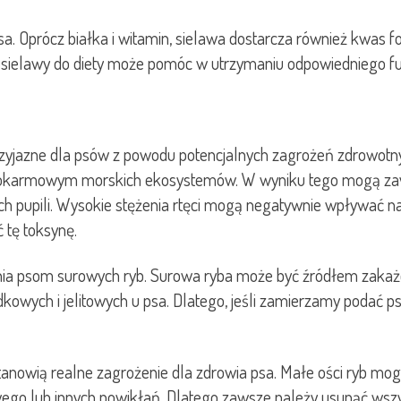
sa. Oprócz białka i witamin, sielawa dostarcza również kwas fo
sielawy do diety może pomóc w utrzymaniu odpowiedniego f
rzyjazne dla psów z powodu potencjalnych zagrożeń zdrowotnyc
 pokarmowym morskich ekosystemów. W wyniku tego mogą zaw
h pupili. Wysokie stężenia rtęci mogą negatywnie wpływać n
 tę toksynę.
a psom surowych ryb. Surowa ryba może być źródłem zakażeń 
ch i jelitowych u psa. Dlatego, jeśli zamierzamy podać psu 
tanowią realne zagrożenie dla zdrowia psa. Małe ości ryb mogą 
o lub innych powikłań. Dlatego zawsze należy usunąć wszyst