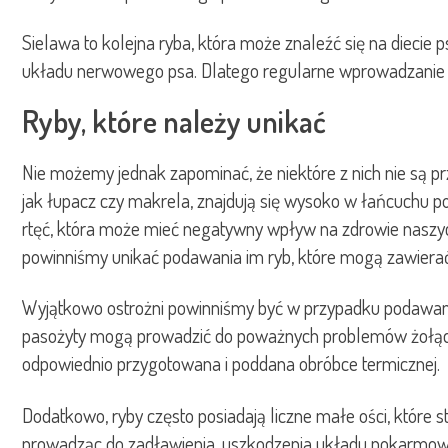
Sielawa to kolejna ryba, która może znaleźć się na diecie p
układu nerwowego psa. Dlatego regularne wprowadzanie 
Ryby, które należy unikać
Nie możemy jednak zapominać, że niektóre z nich nie są p
jak łupacz czy makrela, znajdują się wysoko w łańcuchu
rtęć, która może mieć negatywny wpływ na zdrowie naszyc
powinniśmy unikać podawania im ryb, które mogą zawierać
Wyjątkowo ostrożni powinniśmy być w przypadku podawani
pasożyty mogą prowadzić do poważnych problemów żołądkowy
odpowiednio przygotowana i poddana obróbce termicznej.
Dodatkowo, ryby często posiadają liczne małe ości, które s
prowadząc do zadławienia, uszkodzenia układu pokarmoweg