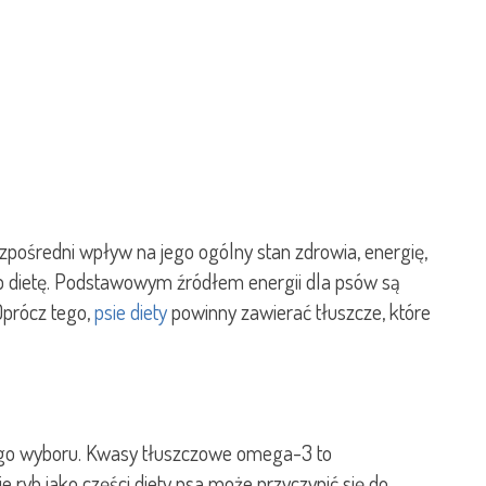
zpośredni wpływ na jego ogólny stan zdrowia, energię,
eb dietę. Podstawowym źródłem energii dla psów są
Oprócz tego,
psie diety
powinny zawierać tłuszcze, które
ego wyboru. Kwasy tłuszczowe omega-3 to
e ryb jako części diety psa może przyczynić się do