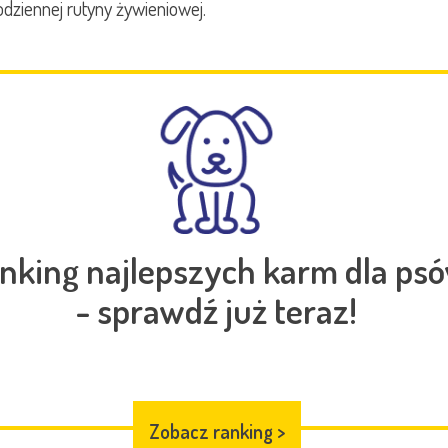
odziennej rutyny żywieniowej.
nking najlepszych karm dla ps
- sprawdź już teraz!
Zobacz ranking
>