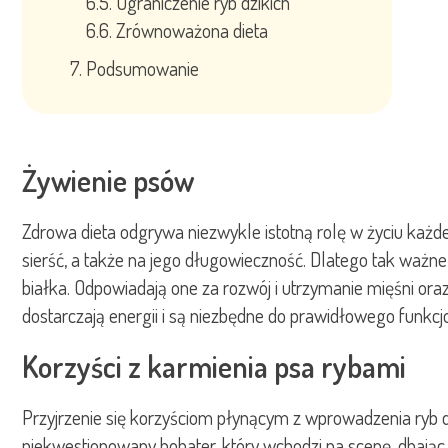
Ograniczenie ryb dzikich
Zrównoważona dieta
Podsumowanie
Żywienie psów
Zdrowa dieta odgrywa niezwykle istotną rolę w życiu każd
sierść, a także na jego długowieczność. Dlatego tak ważn
białka. Odpowiadają one za rozwój i utrzymanie mięśni o
dostarczają energii i są niezbędne do prawidłowego fun
Korzyści z karmienia psa rybami
Przyjrzenie się korzyściom płynącym z wprowadzenia ryb
niekwestionowany bohater, który wchodzi na scenę, dbając o