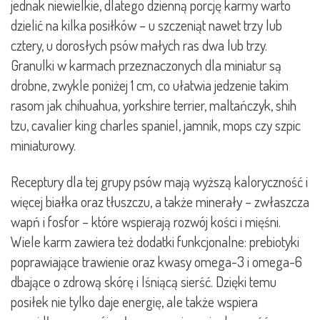
jednak niewielkie, dlatego dzienną porcję karmy warto
dzielić na kilka posiłków – u szczeniąt nawet trzy lub
cztery, u dorosłych psów małych ras dwa lub trzy.
Granulki w karmach przeznaczonych dla miniatur są
drobne, zwykle poniżej 1 cm, co ułatwia jedzenie takim
rasom jak chihuahua, yorkshire terrier, maltańczyk, shih
tzu, cavalier king charles spaniel, jamnik, mops czy szpic
miniaturowy.
Receptury dla tej grupy psów mają wyższą kaloryczność i
więcej białka oraz tłuszczu, a także minerały – zwłaszcza
wapń i fosfor – które wspierają rozwój kości i mięśni.
Wiele karm zawiera też dodatki funkcjonalne: prebiotyki
poprawiające trawienie oraz kwasy omega-3 i omega-6
dbające o zdrową skórę i lśniącą sierść. Dzięki temu
posiłek nie tylko daje energię, ale także wspiera