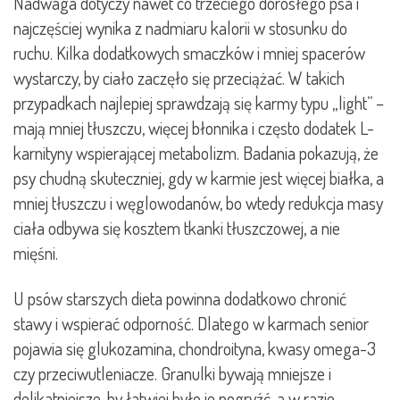
Nadwaga dotyczy nawet co trzeciego dorosłego psa i
najczęściej wynika z nadmiaru kalorii w stosunku do
ruchu. Kilka dodatkowych smaczków i mniej spacerów
wystarczy, by ciało zaczęło się przeciążać. W takich
przypadkach najlepiej sprawdzają się karmy typu „light” –
mają mniej tłuszczu, więcej błonnika i często dodatek L-
karnityny wspierającej metabolizm. Badania pokazują, że
psy chudną skuteczniej, gdy w karmie jest więcej białka, a
mniej tłuszczu i węglowodanów, bo wtedy redukcja masy
ciała odbywa się kosztem tkanki tłuszczowej, a nie
mięśni.
U psów starszych dieta powinna dodatkowo chronić
stawy i wspierać odporność. Dlatego w karmach senior
pojawia się glukozamina, chondroityna, kwasy omega-3
czy przeciwutleniacze. Granulki bywają mniejsze i
delikatniejsze, by łatwiej było je pogryźć, a w razie