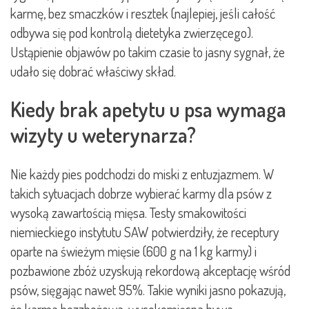
karmę, bez smaczków i resztek (najlepiej, jeśli całość
odbywa się pod kontrolą dietetyka zwierzęcego).
Ustąpienie objawów po takim czasie to jasny sygnał, że
udało się dobrać właściwy skład.
Kiedy brak apetytu u psa wymaga
wizyty u weterynarza?
Nie każdy pies podchodzi do miski z entuzjazmem. W
takich sytuacjach dobrze wybierać karmy dla psów z
wysoką zawartością mięsa. Testy smakowitości
niemieckiego instytutu SAW potwierdziły, że receptury
oparte na świeżym mięsie (600 g na 1 kg karmy) i
pozbawione zbóż uzyskują rekordową akceptację wśród
psów, sięgając nawet 95%. Takie wyniki jasno pokazują,
że karma bezzbożowa, wysokomięsna bywa