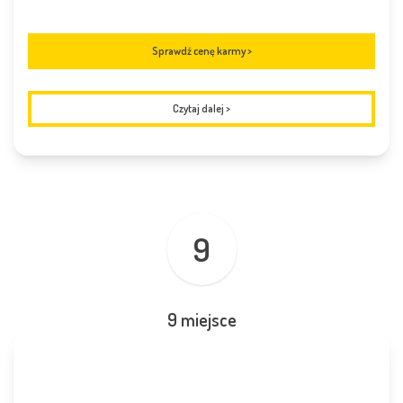
Sprawdź cenę karmy >
Czytaj dalej
>
9
9 miejsce