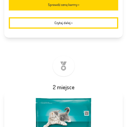
Sprawdź cenę karmy >
Czytaj dalej
>
2 miejsce