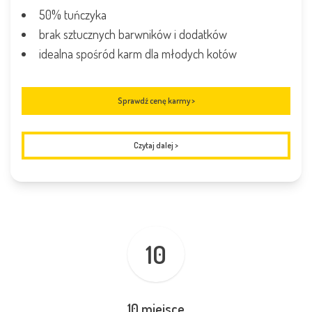
50% tuńczyka
brak sztucznych barwników i dodatków
idealna spośród karm dla młodych kotów
Sprawdź cenę karmy >
Czytaj dalej
>
10
10 miejsce