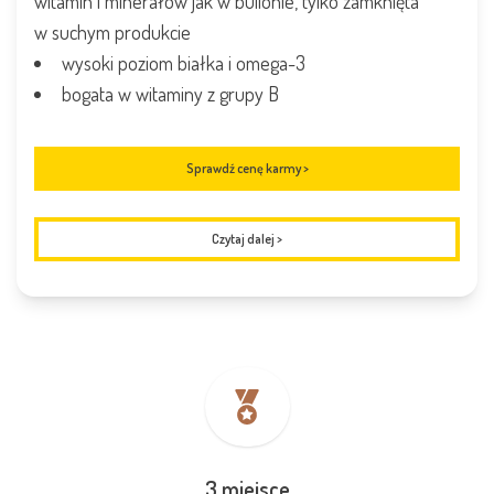
witamin i minerałów jak w bulionie, tylko zamknięta
w suchym produkcie
wysoki poziom białka i omega-3
bogata w witaminy z grupy B
Sprawdź cenę karmy >
Czytaj dalej
>
3 miejsce