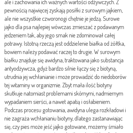
ale i zachowania ich ważnych wartości odżywczych. Z
pewnością najwięcej zyskają posiłki z surowym jajkiem,
ale nie wszystkie czworonogi chętnie je jedzą. Surowe
jajko dla psa najlepiej wówczas zmieszać z podawanym
jedzeniem tak, aby jego smak nie zdominował całej
potrawy. Istotną rzeczą jest oddzielenie białka od żółtka,
bowiem należy podawać raczej to drugie. W surowym
białku znajduje się awidyna, traktowana jako substancja
antyodżywcza, gdyż bardzo silnie łączy się z biotyną,
utrudnia jej wchłanianie i może prowadzić do niedoborów
tej witaminy w organizmie. Zbyt mała ilość biotyny
skutkuje natomiast problemami skórnymi, nadmiernym
wypadaniem sierści, a nawet apatią i osłabieniem.
Podczas procesu gotowania, awidyna ulega rozkładowi i
nie zagraża wchłanianiu biotyny, dlatego zastanawiając
się, czy pies może jeść jajko gotowane, możemy śmiało