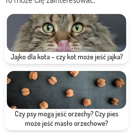
Jajko dla kota – czy kot może jeść jajka?
Czy psy mogą jeść orzechy? Czy pies
może jeść masło orzechowe?