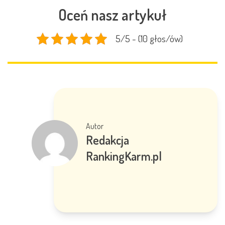
Oceń nasz artykuł
5/5 - (10 głos/ów)
Autor
Redakcja
RankingKarm.pl