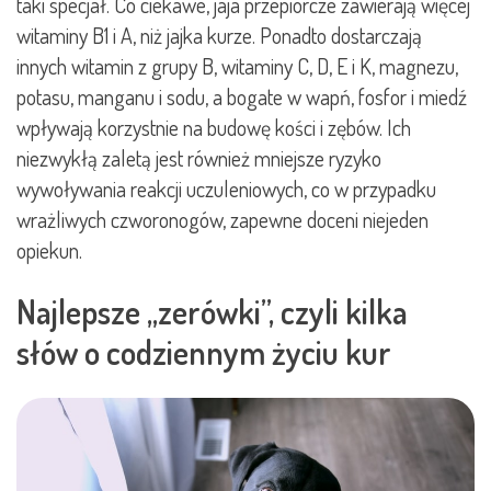
taki specjał. Co ciekawe, jaja przepiórcze zawierają więcej
witaminy B1 i A, niż jajka kurze. Ponadto dostarczają
innych witamin z grupy B, witaminy C, D, E i K, magnezu,
potasu, manganu i sodu, a bogate w wapń, fosfor i miedź
wpływają korzystnie na budowę kości i zębów. Ich
niezwykłą zaletą jest również mniejsze ryzyko
wywoływania reakcji uczuleniowych, co w przypadku
wrażliwych czworonogów, zapewne doceni niejeden
opiekun.
Najlepsze „zerówki”, czyli kilka
słów o codziennym życiu kur