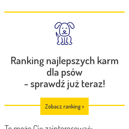
Ranking najlepszych karm
dla psów
- sprawdź już teraz!
Zobacz ranking
>
To może Cię zainteresować: