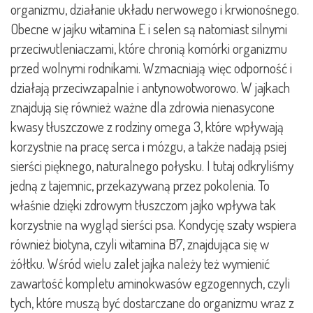
organizmu, działanie układu nerwowego i krwionośnego.
Obecne w jajku witamina E i selen są natomiast silnymi
przeciwutleniaczami, które chronią komórki organizmu
przed wolnymi rodnikami. Wzmacniają więc odporność i
działają przeciwzapalnie i antynowotworowo. W jajkach
znajdują się również ważne dla zdrowia nienasycone
kwasy tłuszczowe z rodziny omega 3, które wpływają
korzystnie na pracę serca i mózgu, a także nadają psiej
sierści pięknego, naturalnego połysku. I tutaj odkryliśmy
jedną z tajemnic, przekazywaną przez pokolenia. To
właśnie dzięki zdrowym tłuszczom jajko wpływa tak
korzystnie na wygląd sierści psa. Kondycję szaty wspiera
również biotyna, czyli witamina B7, znajdująca się w
żółtku. Wśród wielu zalet jajka należy też wymienić
zawartość kompletu aminokwasów egzogennych, czyli
tych, które muszą być dostarczane do organizmu wraz z