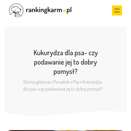
Kukurydza dla psa- czy
podawanie jej to dobry
pomysł?
Strona główna
»
Poradnik
»
Psy
»
Kukurydza
dla psa- czy podawanie jej to dobry pomysł?