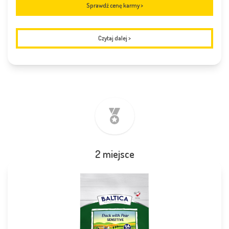
Sprawdź cenę karmy >
Czytaj dalej
>
2 miejsce