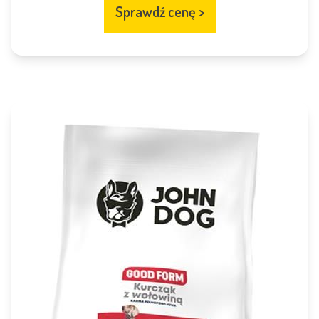
Sprawdź cenę
>