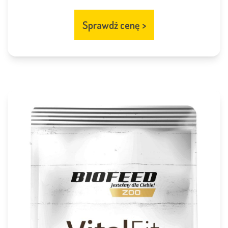
Sprawdź cenę
>