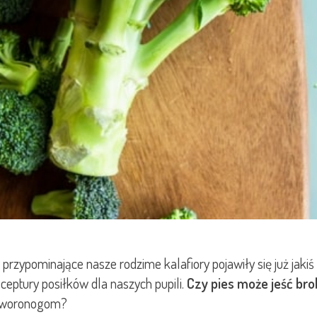
y przypominające nasze rodzime kalafiory pojawiły się już ja
eptury posiłków dla naszych pupili.
Czy pies może jeść bro
 czworonogom?