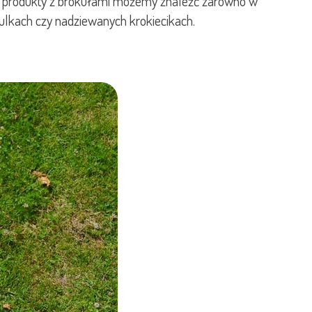
ie, produkty z brokułami możemy znaleźć zarówno w
ulkach czy nadziewanych krokiecikach.