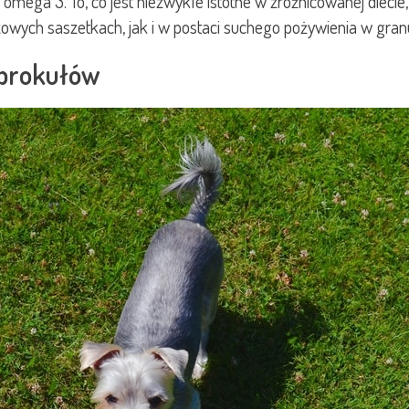
omega 3. To, co jest niezwykle istotne w zróżnicowanej diec
owych saszetkach, jak i w postaci suchego pożywienia w gran
 brokułów