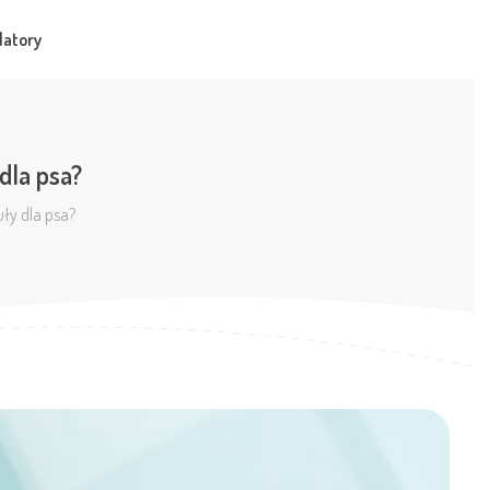
latory
dla psa?
ły dla psa?