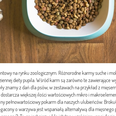
wy na rynku zoologicznym. Różnorodne karmy suche i mokre,
ennej diety pupila. Wśród karm są zarówno te zawierające wyłą
y znamy z dań dla psów, w zestawach na przykład z mięsem in
dostarcza większej ilości wartościowych mikro i makroelemen
ealny pełnowartościowy pokarm dla naszych ulubieńców. Brokuł
ogacony o warzywa jest wspaniałą alternatywą dla mięsnego 