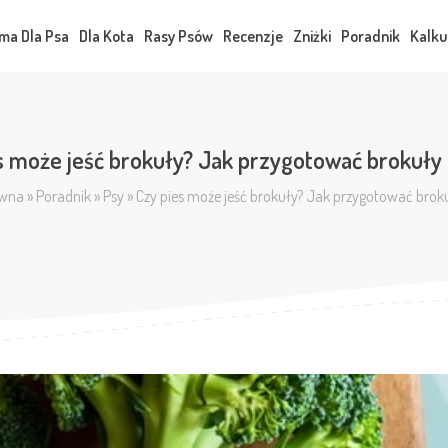
ma Dla Psa
Dla Kota
Rasy Psów
Recenzje
Zniżki
Poradnik
Kalku
s może jeść brokuły? Jak przygotować brokuły 
ówna
»
Poradnik
»
Psy
»
Czy pies może jeść brokuły? Jak przygotować broku