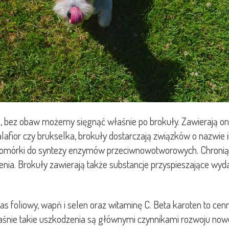
 bez obaw możemy sięgnąć właśnie po brokuły. Zawierają one
lafior czy brukselka, brokuły dostarczają związków o nazwie i
ąt komórki do syntezy enzymów przeciwnowotworowych. Chron
nia. Brokuły zawierają także substancje przyspieszające wydal
 foliowy, wapń i selen oraz witaminę C. Beta karoten to cen
aśnie takie uszkodzenia są głównymi czynnikami rozwoju nowo