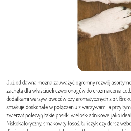
Już od dawna można zauważyć ogromny rozwój asortymento
zachętą dla właścicieli czworonogów do urozmaicenia codzi
dodatkami warzyw, owoców czy aromatycznych ziół. Brokuł
smakuje doskonale w połączeniu z warzywami, a przy tym 
zwierząt polecają takie posiłki wieloskładnikowe, jako id
Niskokaloryczny, smakowity łosoś, tuńczyk czy dorsz wzb