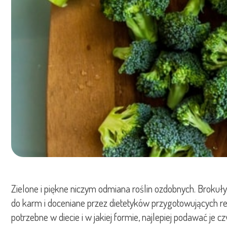
Zielone i piękne niczym odmiana roślin ozdobnych. Brokuł
do karm i doceniane przez dietetyków przygotowujących rec
potrzebne w diecie i w jakiej formie, najlepiej podawać je