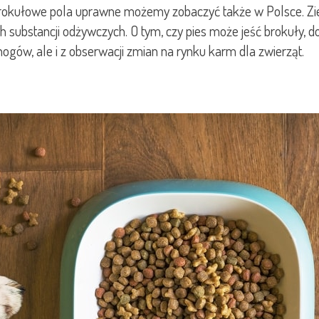
e brokułowe pola uprawne możemy zobaczyć także w Polsce. Zie
substancji odżywczych. O tym, czy pies może jeść brokuły, do
ogów, ale i z obserwacji zmian na rynku karm dla zwierząt.