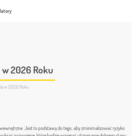
latory
a w 2026 Roku
da w 2026 Roku
dy wewnętrzne. Jest to podstawą do tego, aby zminimalizować ryzyko
y wybrać pożywienie, które będzie wspierać utrzymanie dobrego stanu