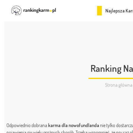
Najlepsza Kar
Ranking Na
Strona główna
Odpowiednio dobrana
karma dla nowofundlanda
nie tylko dostarcz
pojawienia się wielu groźnych chorób. Trzeba wspomnieć, że psy raz o