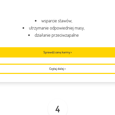
wsparcie stawów,
utrzymanie odpowiedniej masy,
działanie przeciwzapalne
Sprawdź cenę karmy >
Czytaj dalej
>
4