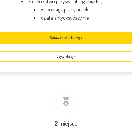
źródło łatwo przyswajalnego białka,
wspomaga pracę nerek,
działa antyoksydacyjnie
Sprawdź cenę karmy >
Czytaj dalej
>
2 miejsce