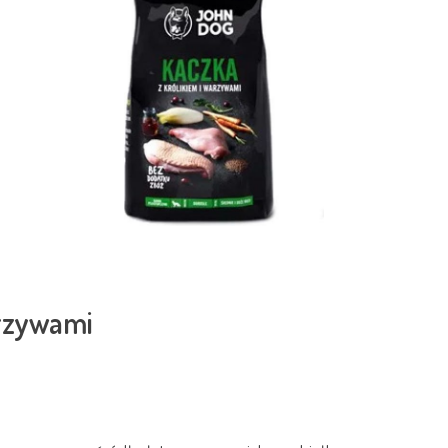
arzywami