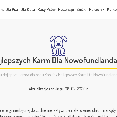
ma Dla Psa
Dla Kota
Rasy Psów
Recenzje
Zniżki
Poradnik
Kalku
jlepszych Karm Dla Nowofundland
»
Najlepsza karma dla psa
»
Ranking Najlepszych Karm Dla Nowofundlan
Aktualizacja rankingu: 08-07-2026 r.
a energii niezbędnej do codziennej aktywności, ale również chroni narzą
lbrzymich zwykle żyją dość krótko. Właśnie dlatego tak ważne jest to, ab