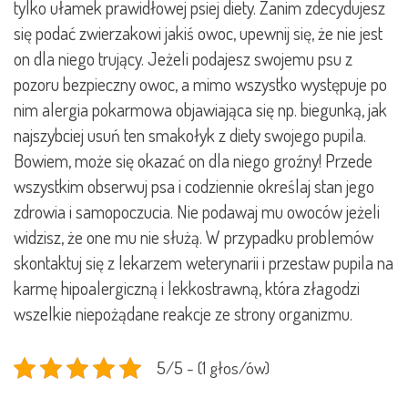
tylko ułamek prawidłowej psiej diety. Zanim zdecydujesz
się podać zwierzakowi jakiś owoc, upewnij się, że nie jest
on dla niego trujący. Jeżeli podajesz swojemu psu z
pozoru bezpieczny owoc, a mimo wszystko występuje po
nim alergia pokarmowa objawiająca się np. biegunką, jak
najszybciej usuń ten smakołyk z diety swojego pupila.
Bowiem, może się okazać on dla niego groźny! Przede
wszystkim obserwuj psa i codziennie określaj stan jego
zdrowia i samopoczucia. Nie podawaj mu owoców jeżeli
widzisz, że one mu nie służą. W przypadku problemów
skontaktuj się z lekarzem weterynarii i przestaw pupila na
karmę hipoalergiczną i lekkostrawną, która złagodzi
wszelkie niepożądane reakcje ze strony organizmu.
5/5 - (1 głos/ów)