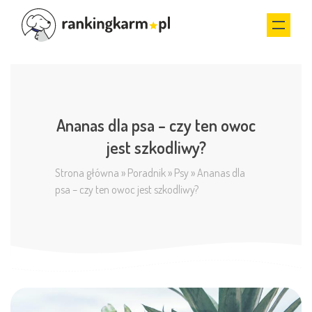
Ananas dla psa – czy ten owoc
jest szkodliwy?
Strona główna
»
Poradnik
»
Psy
»
Ananas dla
psa – czy ten owoc jest szkodliwy?