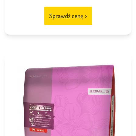
Sprawdź cenę
>