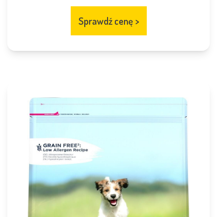
Sprawdź cenę
>