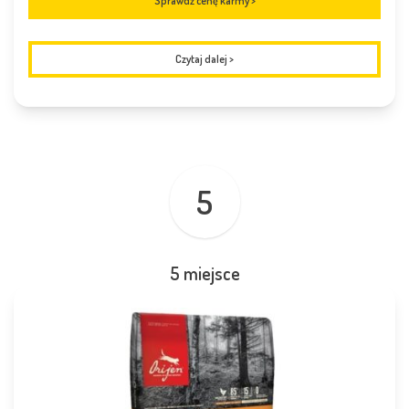
Sprawdź cenę karmy >
Czytaj dalej
>
5
5 miejsce