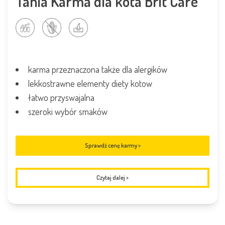
Tania Karma dla kota Brit Care
karma przeznaczona także dla alergików
lekkostrawne elementy diety kotow
łatwo przyswajalna
szeroki wybór smaków
Sprawdź cenę karmy >
Czytaj dalej
>