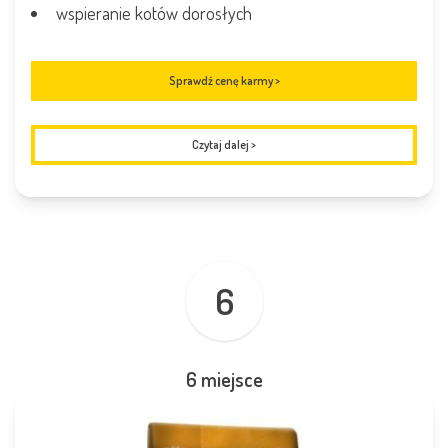
wspieranie kotów dorosłych
Sprawdź cenę karmy >
Czytaj dalej
>
6
6 miejsce