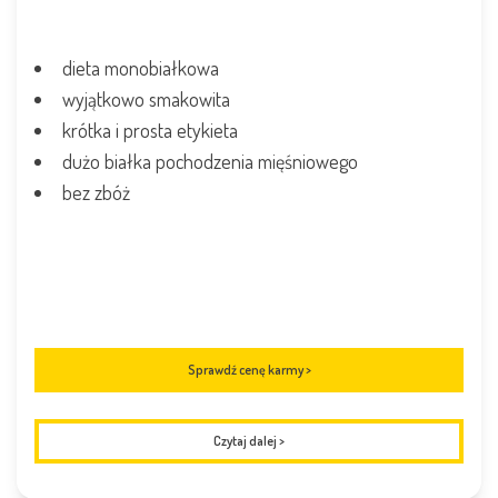
dieta monobiałkowa
wyjątkowo smakowita
krótka i prosta etykieta
dużo białka pochodzenia mięśniowego
bez zbóż
Sprawdź cenę karmy >
Czytaj dalej
>