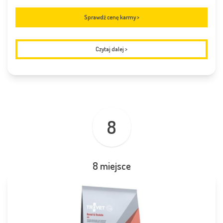
Sprawdź cenę karmy >
Czytaj dalej
>
8
8 miejsce