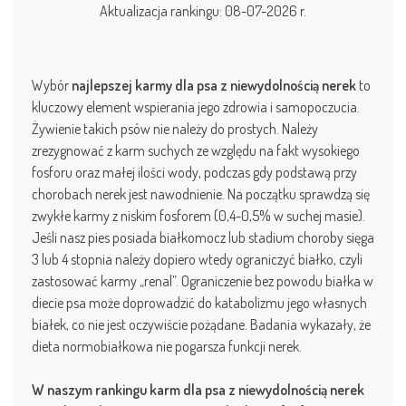
Aktualizacja rankingu: 08-07-2026 r.
Wybór
najlepszej karmy dla psa z niewydolnością nerek
to
kluczowy element wspierania jego zdrowia i samopoczucia.
Żywienie takich psów nie należy do prostych. Należy
zrezygnować z karm suchych ze względu na fakt wysokiego
fosforu oraz małej ilości wody, podczas gdy podstawą przy
chorobach nerek jest nawodnienie. Na początku sprawdzą się
zwykłe karmy z niskim fosforem (0,4-0,5% w suchej masie).
Jeśli nasz pies posiada białkomocz lub stadium choroby sięga
3 lub 4 stopnia należy dopiero wtedy ograniczyć białko, czyli
zastosować karmy „renal”. Ograniczenie bez powodu białka w
diecie psa może doprowadzić do katabolizmu jego własnych
białek, co nie jest oczywiście pożądane. Badania wykazały, że
dieta normobiałkowa nie pogarsza funkcji nerek.
W naszym rankingu karm dla psa z niewydolnością nerek