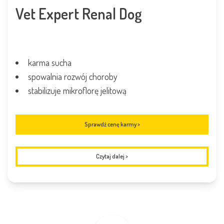
Vet Expert Renal Dog
karma sucha
spowalnia rozwój choroby
stabilizuje mikroflorę jelitową
Sprawdź cenę karmy >
Czytaj dalej
>