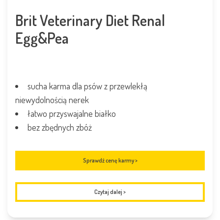
Brit Veterinary Diet Renal
Egg&Pea
sucha karma dla psów z przewlekłą
niewydolnością nerek
łatwo przyswajalne białko
bez zbędnych zbóż
Sprawdź cenę karmy >
Czytaj dalej
>