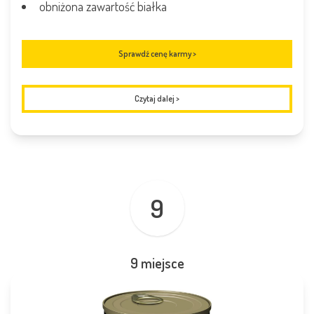
obniżona zawartość białka
Sprawdź cenę karmy >
Czytaj dalej
>
9
9 miejsce