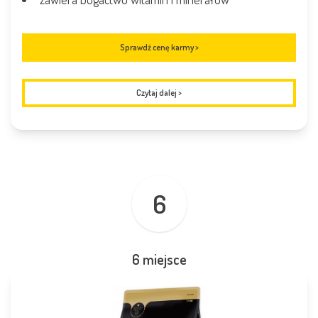
Sprawdź cenę karmy >
Czytaj dalej
>
6
6 miejsce