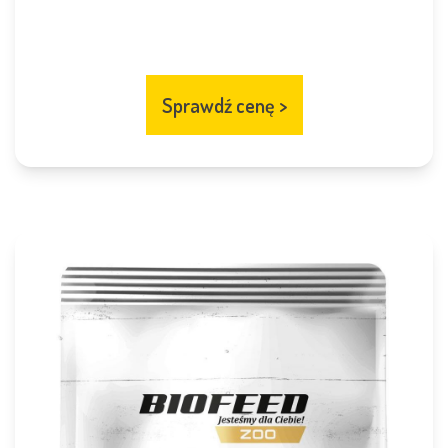
Sprawdź cenę
>