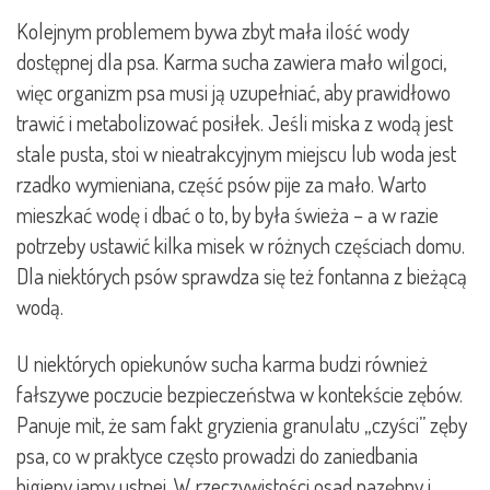
Kolejnym problemem bywa zbyt mała ilość wody
dostępnej dla psa. Karma sucha zawiera mało wilgoci,
więc organizm psa musi ją uzupełniać, aby prawidłowo
trawić i metabolizować posiłek. Jeśli miska z wodą jest
stale pusta, stoi w nieatrakcyjnym miejscu lub woda jest
rzadko wymieniana, część psów pije za mało. Warto
mieszkać wodę i dbać o to, by była świeża – a w razie
potrzeby ustawić kilka misek w różnych częściach domu.
Dla niektórych psów sprawdza się też fontanna z bieżącą
wodą.
U niektórych opiekunów sucha karma budzi również
fałszywe poczucie bezpieczeństwa w kontekście zębów.
Panuje mit, że sam fakt gryzienia granulatu „czyści” zęby
psa, co w praktyce często prowadzi do zaniedbania
higieny jamy ustnej. W rzeczywistości osad nazębny i