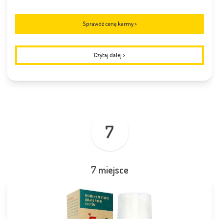
Sprawdź cenę karmy >
Czytaj dalej
>
7
7 miejsce