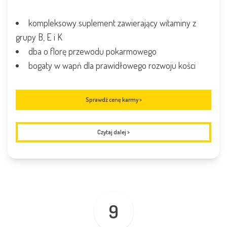
kompleksowy suplement zawierający witaminy z
grupy B, E i K
dba o florę przewodu pokarmowego
bogaty w wapń dla prawidłowego rozwoju kości
Sprawdź cenę karmy >
Czytaj dalej
>
9