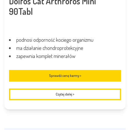
Dolfos Cat Arthrofos Mini
90Tabl
podnosi odporność kociego organizmu
ma działanie chondroprotekcyjne
zapewnia komplet minerałów
Sprawdź cenę karmy >
Czytaj dalej
>