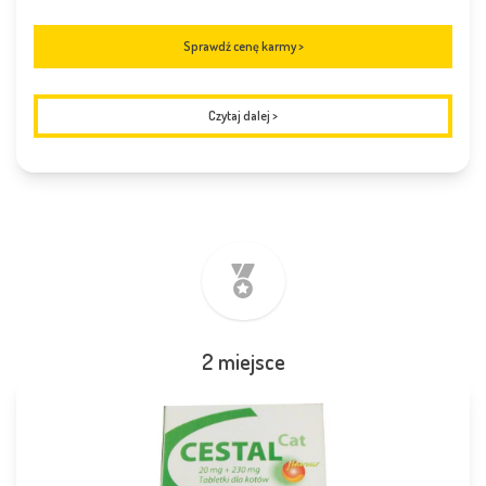
Sprawdź cenę karmy >
Czytaj dalej
>
2 miejsce