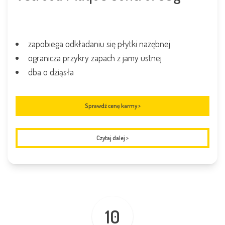
zapobiega odkładaniu się płytki nazębnej
ogranicza przykry zapach z jamy ustnej
dba o dziąsła
Sprawdź cenę karmy >
Czytaj dalej
>
10