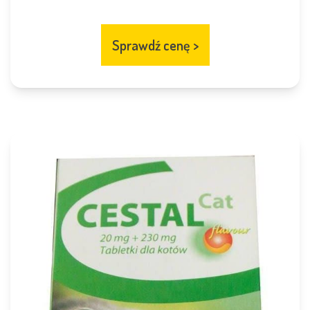
Sprawdź cenę
>