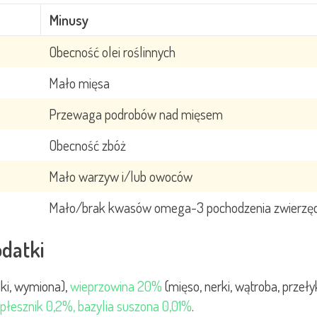
Minusy
Obecność olei roślinnych
Mało mięsa
Przewaga podrobów nad mięsem
Obecność zbóż
Mało warzyw i/lub owoców
Mało/brak kwasów omega-3 pochodzenia zwierzę
odatki
dki, wymiona),
wieprzowina 20%
(mięso, nerki, wątroba, przełyk
 płesznik 0,2%, bazylia suszona 0,01%
.