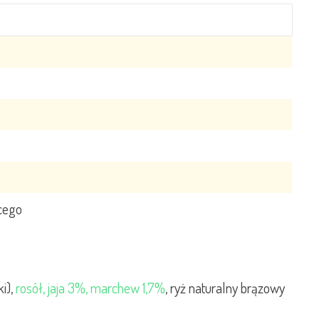
cego
i),
rosół, jaja 3%, marchew 1,7%
, ryż naturalny brązowy