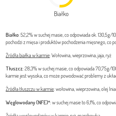
Białko
Białko
: 52,2% w suchej masie, co odpowiada ok. 130,5g/10
pochodzi z mięsa i produktów pochodzenia mięsnego, co pol
Źródła białka w karmie
: Wołowina, wieprzowina, jaja, ryż
Tłuszcz
: 28,3% w suchej masie, co odpowiada 70,75g/100
karmie jest wysoka, co może powodować problemy z ukła
Źródła tłuszczu w karmie
: wołowina, wieprzowina, olej lni
Węglowodany (NFE)*
: w suchej masie to 6,1%, co odpo
Źródła węglowodanów w karmie
: ryż, marchewka,