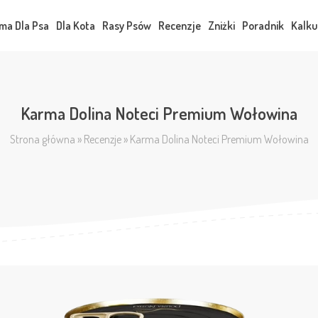
ma Dla Psa
Dla Kota
Rasy Psów
Recenzje
Zniżki
Poradnik
Kalku
Karma Dolina Noteci Premium Wołowina
Strona główna
»
Recenzje
»
Karma Dolina Noteci Premium Wołowina