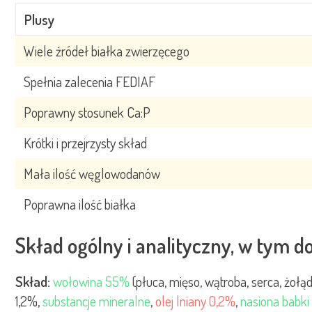
Plusy
Wiele źródeł białka zwierzęcego
Spełnia zalecenia FEDIAF
Poprawny stosunek Ca:P
Krótki i przejrzysty skład
Mała ilość węglowodanów
Poprawna ilość białka
Skład ogólny i analityczny, w tym d
Skład:
wołowina 55%
(płuca, mięso, wątroba, serca, żołą
1,2%,
substancje mineralne
,
olej lniany 0,2%
,
nasiona babki