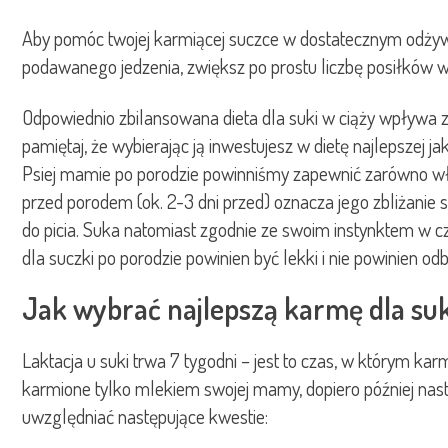
Aby pomóc twojej karmiącej suczce w dostatecznym odżywia
podawanego jedzenia, zwiększ po prostu liczbę posiłków w 
Odpowiednio zbilansowana dieta dla suki w ciąży wpływa zaró
pamiętaj, że wybierając ją inwestujesz w dietę najlepszej ja
Psiej mamie po porodzie powinniśmy zapewnić zarówno właśc
przed porodem (ok. 2-3 dni przed) oznacza jego zbliżanie 
do picia. Suka natomiast zgodnie ze swoim instynktem w cz
dla suczki po porodzie powinien być lekki i nie powinien od
Jak wybrać najlepszą karmę dla suk
Laktacja u suki trwa 7 tygodni – jest to czas, w którym k
karmione tylko mlekiem swojej mamy, dopiero później nas
uwzględniać następujące kwestie: