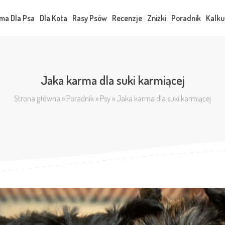
ma Dla Psa
Dla Kota
Rasy Psów
Recenzje
Zniżki
Poradnik
Kalku
Jaka karma dla suki karmiącej
Strona główna
»
Poradnik
»
Psy
»
Jaka karma dla suki karmiącej