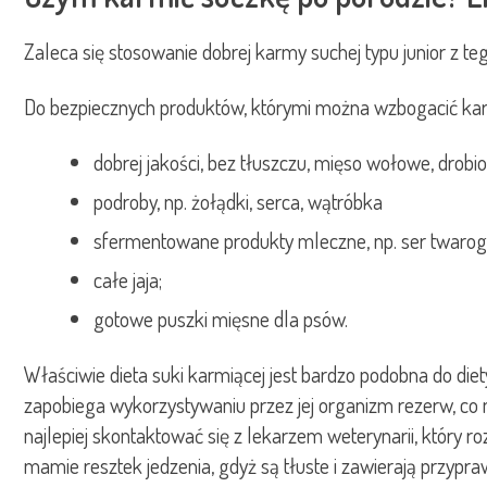
Zaleca się stosowanie dobrej karmy suchej typu junior z t
Do bezpiecznych produktów, którymi można wzbogacić karmę
dobrej jakości, bez tłuszczu, mięso wołowe, drobi
podroby, np. żołądki, serca, wątróbka
sfermentowane produkty mleczne, np. ser twarogo
całe jaja;
gotowe puszki mięsne dla psów.
Właściwie dieta suki karmiącej jest bardzo podobna do diet
zapobiega wykorzystywaniu przez jej organizm rezerw, co 
najlepiej skontaktować się z lekarzem weterynarii, który r
mamie resztek jedzenia, gdyż są tłuste i zawierają przypr