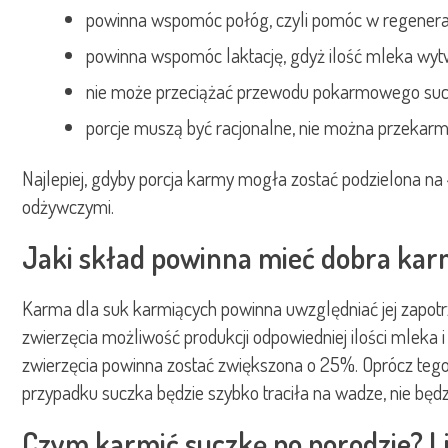
powinna wspomóc połóg, czyli pomóc w regeneracj
powinna wspomóc laktację, gdyż ilość mleka wytw
nie może przeciążać przewodu pokarmowego sucz
porcje muszą być racjonalne, nie można przekarmia
Najlepiej, gdyby porcja karmy mogła zostać podzielona n
odżywczymi.
Jaki skład powinna mieć dobra karm
Karma dla suk karmiących powinna uwzględniać jej zapotr
zwierzęcia możliwość produkcji odpowiedniej ilości mleka 
zwierzęcia powinna zostać zwiększona o 25%. Oprócz tego 
przypadku suczka będzie szybko traciła na wadze, nie będz
Czym karmić suczkę po porodzie? L