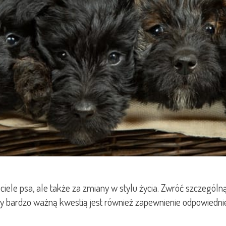
w ciele psa, ale także za zmiany w stylu życia. Zwróć szczegó
ąży bardzo ważną kwestią jest również zapewnienie odpowiedn