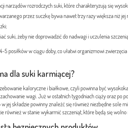
i narządów rozrodczych suki, które charakteryzują się wyso
arzanego przez suczkę bywa nawet trzy razy większa niż jej 
ki;
ć suki, żeby nie doprowadzić do nadwagi i uczulenia szczeniąt
a 4-5 posiłków w ciągu doby, co ułatwi organizmowi zwierzęc
a dla suki karmiącej?
zebowanie kaloryczne i białkowe, czyli powinna być wysokok
i zachowanie wagi. Już w ostatnich tygodniach ciąży oraz po 
w jej składzie powinny znaleźć się również niezbędne sole 
ie również w stanie wykarmić szczeniąt, które będą się wolno 
ista bezpiecznych produktów