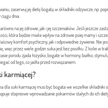
niu, zaserwuj jej dietę bogatą w składniki odżywcze, np. po
ciągu dnia.
wno na jej zdrowie, jak i jej szczeniaków. Jeśli jeszcze zasta
kości, która będzie miała wpływ na zdrowie psiej mamy i szczeni
iwy komfort psychiczny, jak i odpowiednie żywienie. Nie jest 
się, więc przez wiele godzin suka jest bez posiłku. Z kolei w
asie porodu zjada łożysko, bogate w hormony, białko, stymulu
biegać od tego, co jadła przed rozwiązaniem.
i karmiącej?
arma dla suki karmiącej musi być bogata we wszelkie składniki
tępuje stopniowe wprowadzanie pokarmów stałych do ich diety