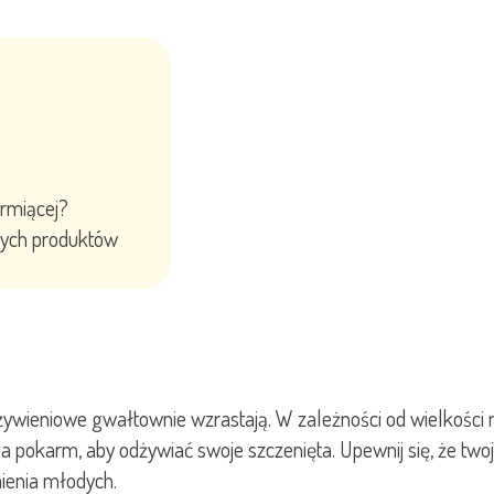
armiącej?
nych produktów
y żywieniowe gwałtownie wzrastają. W zależności od wielkośc
na pokarm, aby odżywiać swoje szczenięta. Upewnij się, że t
ienia młodych.