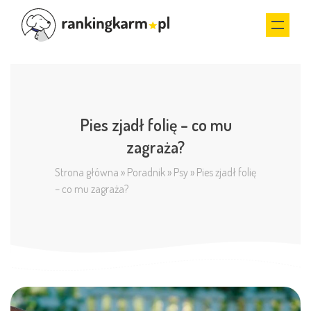
Pies zjadł folię – co mu
zagraża?
Strona główna
»
Poradnik
»
Psy
»
Pies zjadł folię
– co mu zagraża?