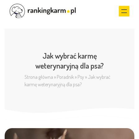
Jak wybrać karmę
weterynaryjną dla psa?
Strona główna
»
Poradnik
»
Psy
»
Jak wybrać
karmę weterynaryjną dla psa?