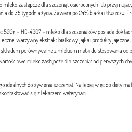
o mleko zastępcze dla szczeniąt osieroconych lub przyjmują
ia do 35 tygodnia życia. Zawiera po 24% białka i tłuszczu. P
tic 500g – HD-4907 – mleko dla szczeniaków posiada dokładn
eczne, warzywny ekstrakt białkowy, jajka i produkty jajeczne, o
ąt składem porównywalne z mlekiem matki do stosowania od pi
owartościowe mleko zastępcze dla szczeniąt od pierwszych chw
o idealnych do żywienia szczeniąt. Najlepiej więc do diety 
 skontaktować się z lekarzem weterynarii.