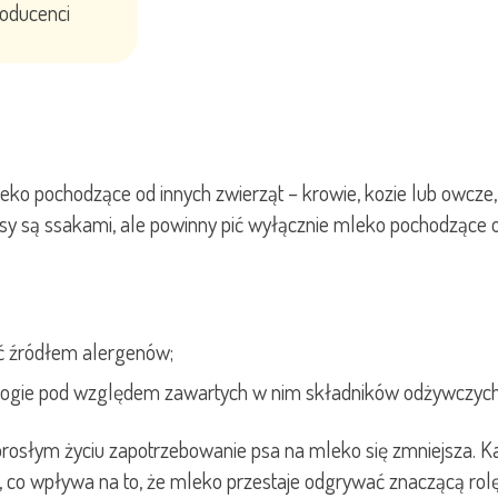
roducenci
ko pochodzące od innych zwierząt – krowie, kozie lub owcze
 Psy są ssakami, ale powinny pić wyłącznie mleko pochodzące 
yć źródłem alergenów;
 ubogie pod względem zawartych w nim składników odżywczych
w dorosłym życiu zapotrzebowanie psa na mleko się zmniejsza.
, co wpływa na to, że mleko przestaje odgrywać znaczącą rol