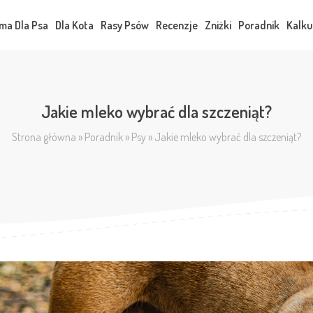
ma Dla Psa
Dla Kota
Rasy Psów
Recenzje
Zniżki
Poradnik
Kalku
Jakie mleko wybrać dla szczeniąt?
Strona główna
»
Poradnik
»
Psy
»
Jakie mleko wybrać dla szczeniąt?