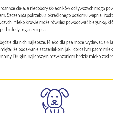
je rosnące ciała, a niedobory składników odżywczych mogą po
iem. Szczenięta potrzebują określonego poziomu wapnia i fos
ywczych. Mleko krowie może również powodować biegunkę, któ
e pod młody organizm psa.
o będzie dla nich najlepsze. Mleko dla psa może wydawać się
amiętaj, że podawanie szczeniakom, jak i dorosłym psom mle
 mamy. Drugim najlepszym rozwiązaniem będzie mleko zastępc