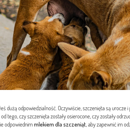
eś dużą odpowiedzialność. Oczywiście, szczenięta są urocze i
ie od tego, czy szczenięta zostały osierocone, czy zostały od
enie odpowiednim
mlekiem dla szczeniąt
, aby zapewnić im odż