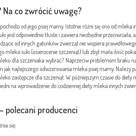
? Na co zwrócić uwagę?
pochodzi od jego psiej mamy. Istotnie różni się ono od mleka
suki jest odpowiednio tłuste i zawiera niezbędne przeciwciała
ce od innych gatunków zwierząt nie wspiera prawidłowego ro
o mleka suki (osierocenie szczeniąt) lub zbyt mała ilość poka
kie mleko dla szczeniaka wybrać? Naprzeciw problemom braku 
 jak najlepszego odwzorowania mleka psiej mamy. Należy pami
eko zastępcze dla szczeniąt. W późniejszym czasie do diety
owiedni na wprowadzenie do codziennej diety mleka innych zwie
 – polecani producenci
ia się: