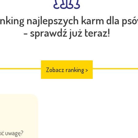
nking najlepszych karm dla ps
- sprawdź już teraz!
Zobacz ranking
>
cić uwagę?