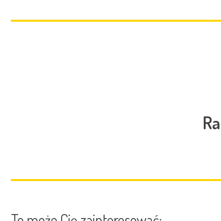
Ra
To może Cię zainteresować: