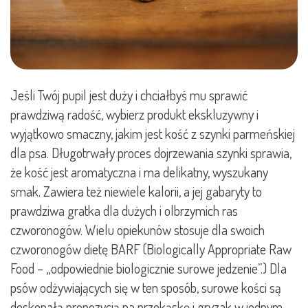
Jeśli Twój pupil jest duży i chciałbyś mu sprawić
prawdziwą radość, wybierz produkt ekskluzywny i
wyjątkowo smaczny, jakim jest kość z szynki parmeńskiej
dla psa. Długotrwały proces dojrzewania szynki sprawia,
że kość jest aromatyczna i ma delikatny, wyszukany
smak. Zawiera też niewiele kalorii, a jej gabaryty to
prawdziwa gratka dla dużych i olbrzymich ras
czworonogów. Wielu opiekunów stosuje dla swoich
czworonogów dietę BARF (Biologically Appropriate Raw
Food – „odpowiednie biologicznie surowe jedzenie”.) Dla
psów odżywiających się w ten sposób, surowe kości są
doskonałą propozycją na przekąskę i gryzak w jednym.