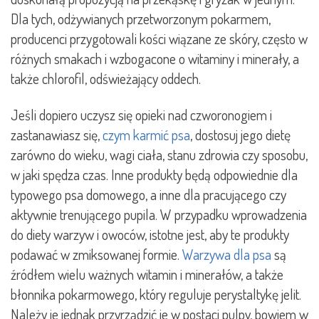
Dla tych, odżywianych przetworzonym pokarmem,
producenci przygotowali kości wiązane ze skóry, często w
różnych smakach i wzbogacone o witaminy i minerały, a
także chlorofil, odświeżający oddech.
Jeśli dopiero uczysz się opieki nad czworonogiem i
zastanawiasz się,
czym karmić psa
, dostosuj jego dietę
zarówno do wieku, wagi ciała, stanu zdrowia czy sposobu,
w jaki spędza czas. Inne produkty będą odpowiednie dla
typowego psa domowego, a inne dla pracującego czy
aktywnie trenującego pupila. W przypadku wprowadzenia
do diety warzyw i owoców, istotne jest, aby te produkty
podawać w zmiksowanej formie.
Warzywa dla psa
są
źródłem wielu ważnych witamin i minerałów, a także
błonnika pokarmowego, który reguluje perystaltykę jelit.
Należy je jednak przyrządzić je w postaci pulpy, bowiem w