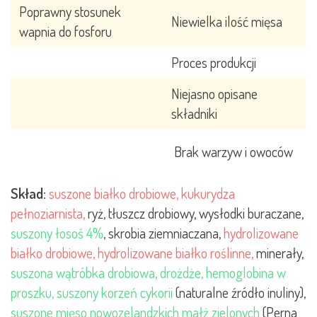
Poprawny stosunek
Niewielka ilość mięsa
wapnia do fosforu
Proces produkcji
Niejasno opisane
składniki
Brak warzyw i owoców
Skład:
suszone białko drobiowe
,
kukurydza
pełnoziarnista
,
ryż, tłuszcz drobiowy, wysłodki buraczane,
suszony łosoś 4%
, skrobia ziemniaczana,
hydrolizowane
białko drobiowe
,
hydrolizowane białko roślinne
,
minerały,
suszona wątróbka drobiowa, drożdże, hemoglobina w
proszku, suszony korzeń cykorii
(naturalne źródło inuliny),
suszone mięso nowozelandzkich małż zielonych
(Perna