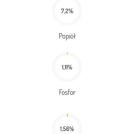
7,2%
Popiół
1,11%
Fosfor
1,56%