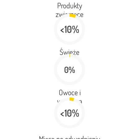
Produkty
zwierzęce
<10%
Świeże
produkty
0%
zwierzęce
Owoce i
warzywa
<10%
Mięso po odwodnieniu