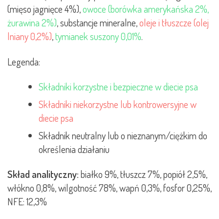
(mięso jagnięce 4%),
o
woce (borówka amerykańska 2%,
żurawina 2%)
, substancje mineralne,
oleje i tłuszcze (olej
lniany 0,2%)
,
tymianek suszony 0,01%
.
Legenda:
Składniki korzystne i bezpieczne w diecie psa
Składniki niekorzystne lub kontrowersyjne w
diecie psa
Składnik neutralny lub o nieznanym/ciężkim do
określenia działaniu
Skład analityczny:
białko 9%, tłuszcz 7%, popiół 2,5%,
włókno 0,8%, wilgotność 78%, wapń 0,3%, fosfor 0,25%,
NFE: 12,3%