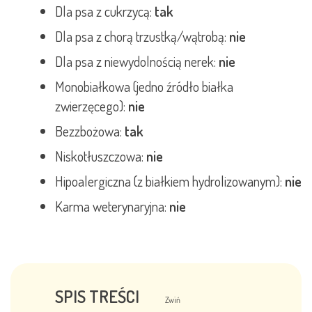
Dla psa z cukrzycą:
tak
Dla psa z chorą trzustką/wątrobą:
nie
Dla psa z niewydolnością nerek:
nie
Monobiałkowa (jedno źródło białka
zwierzęcego):
nie
Bezzbożowa:
tak
Niskotłuszczowa:
nie
Hipoalergiczna (z białkiem hydrolizowanym):
nie
Karma weterynaryjna:
nie
SPIS TREŚCI
Zwiń