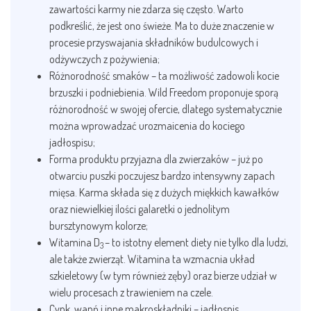
zawartości karmy nie zdarza się często. Warto
podkreślić, że jest ono świeże. Ma to duże znaczenie w
procesie przyswajania składników budulcowych i
odżywczych z pożywienia;
Różnorodność smaków – ta możliwość zadowoli kocie
brzuszki i podniebienia. Wild Freedom proponuje sporą
różnorodność w swojej ofercie, dlatego systematycznie
można wprowadzać urozmaicenia do kociego
jadłospisu;
Forma produktu przyjazna dla zwierzaków – już po
otwarciu puszki poczujesz bardzo intensywny zapach
mięsa. Karma składa się z dużych miękkich kawałków
oraz niewielkiej ilości galaretki o jednolitym
bursztynowym kolorze;
Witamina D
– to istotny element diety nie tylko dla ludzi,
3
ale także zwierząt. Witamina ta wzmacnia układ
szkieletowy (w tym również zęby) oraz bierze udział w
wielu procesach z trawieniem na czele.
Cynk, wapń i inne makroskładniki – jadłospis