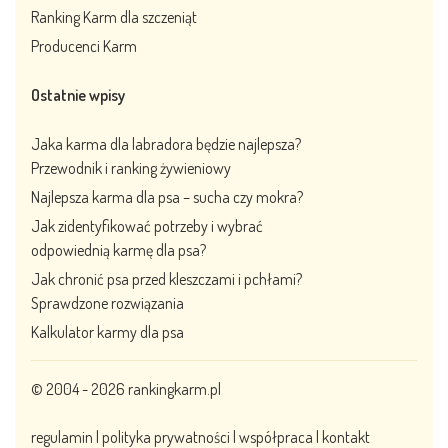
Ranking Karm dla szczeniąt
Producenci Karm
Ostatnie wpisy
Jaka karma dla labradora będzie najlepsza?
Przewodnik i ranking żywieniowy
Najlepsza karma dla psa – sucha czy mokra?
Jak zidentyfikować potrzeby i wybrać
odpowiednią karmę dla psa?
Jak chronić psa przed kleszczami i pchłami?
Sprawdzone rozwiązania
Kalkulator karmy dla psa
© 2004 - 2026
rankingkarm.pl
regulamin
|
polityka prywatności
|
współpraca
|
kontakt