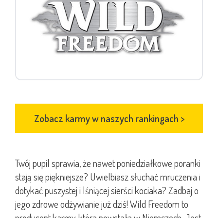
Zobacz karmy w naszych rankingach
>
Twój pupil sprawia, że nawet poniedziałkowe poranki
stają się piękniejsze? Uwielbiasz słuchać mruczenia i
dotykać puszystej i lśniącej sierści kociaka? Zadbaj o
jego zdrowe odżywianie już dziś! Wild Freedom to
producent karmy, która powstała w Niemczech. Jest