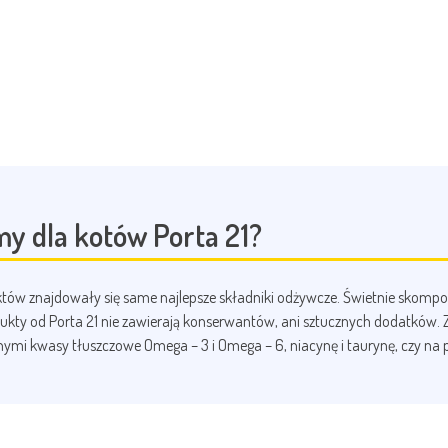
y dla kotów Porta 21?
uktów znajdowały się same najlepsze składniki odżywcze. Świetnie skomp
dukty od Porta 21 nie zawierają konserwantów, ani sztucznych dodatków. 
mi kwasy tłuszczowe Omega – 3 i Omega – 6, niacynę i taurynę, czy na pr