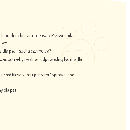
labradora będzie najlepsza? Przewodnik i
iowy
a dla psa – sucha czy mokra?
ować potrzeby i wybrać odpowiednią karmę dla
a przed kleszczami i pchłami? Sprawdzone
y dla psa