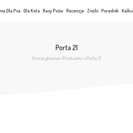
ma Dla Psa
Dla Kota
Rasy Psów
Recenzje
Zniżki
Poradnik
Kalku
Porta 21
Strona główna
»
Producenci
»
Porta 21