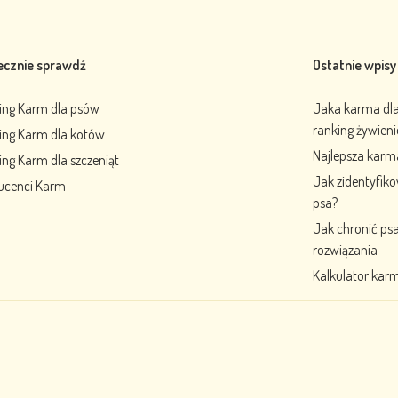
ecznie sprawdź
Ostatnie wpisy
ing Karm dla psów
Jaka karma dla 
ranking żywien
ing Karm dla kotów
Najlepsza karm
ng Karm dla szczeniąt
Jak zidentyfik
ucenci Karm
psa?
Jak chronić ps
rozwiązania
Kalkulator karm