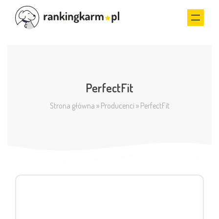
PerfectFit
Strona główna
»
Producenci
»
PerfectFit