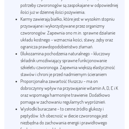
potrzeby czworonogów są zaspokajane w odpowiedniej
ilości już w dziennej ilości pożywienia;
Karmy zawierają białko, które jest w wysokim stopniu
przyswajane i wykorzystywane przez organizmy
czworonogów. Zapewnia ono m.in. sprawne działanie
układu kostnego – wzmacnia kości, stawy, zęby oraz
ogranicza prawdopodobieństwo złamań.
Glukozamina pochodzenia naturalnego – kluczowy
składnik umożliwiający sprawne funkcjonowanie
szkieletu czworonoga. Zapewnia większą elastyczność
stawów i chroni je przed nadmiernym ścieraniem
Proporcjonalna zawartość tłuszczu – ma on
dobroczynny wpływ na przyswajanie witamin A, D, E i K
oraz wspomaga harmonijne trawienie. Dodatkowo
pomaga w zachowaniu regularnych wypróżnień.
Wysłodki buraczane – to cenne źródło glukozy i
peptydów. Ich obecność w diecie czworonoga jest
niezbędna do zachowania energii i prawidłowego