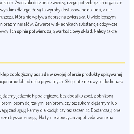
ktem. Zwierzaki doskonale wiedzą, czego potrzebuje ich organizm.
ystkim dlatego, że są to wyroby dostosowane do ludzi, a nie
łuszczu, która nie wpływa dobrze na zwierzaka. O wiele lepszym
in oraz minerałów. Zawarte w składnikach substancje odżywcze
dowcy.
Ich opinie potwierdzają wartościowy skład.
Należy także
klep zoologiczny posiada w swojej ofercie produkty opisywanej
tacjonarnie lub od osób prywatnych. Sklep internetowy to doskonała
ajdziemy jedzenie hipoalergiczne, bez dodatku zbóż, z obniżoną
niorom, psom dojrzałym, seniorom, czy też sukom ciężarnym lub
gę zasługują karmy dla kociąt, czy też szczeniąt. Dostarczają one
rze i tryskać energią. Na tym etapie życia zapotrzebowanie na