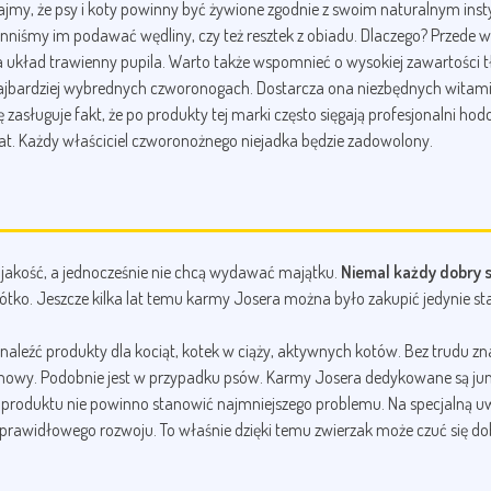
y, że psy i koty powinny być żywione zgodnie z swoim naturalnym instyn
iśmy im podawać wędliny, czy też resztek z obiadu. Dlaczego? Przede wsz
a układ trawienny pupila. Warto także wspomnieć o wysokiej zawartości t
 najbardziej wybrednych czworonogach. Dostarcza ona niezbędnych witam
 zasługuje fakt, że po produkty tej marki często sięgają profesjonalni ho
at. Każdy właściciel czworonożnego niejadka będzie zadowolony.
a jakość, a jednocześnie nie chcą wydawać majątku.
Niemal każdy dobry s
rótko. Jeszcze kilka lat temu karmy Josera można było zakupić jedynie s
znaleźć produkty dla kociąt, kotek w ciąży, aktywnych kotów. Bez trudu zn
karmowy. Podobnie jest w przypadku psów. Karmy Josera dedykowane są ju
o produktu nie powinno stanowić najmniejszego problemu. Na specjalną uwa
 prawidłowego rozwoju. To właśnie dzięki temu zwierzak może czuć się dob