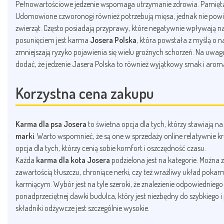
Pełnowartościowe jedzenie wspomaga utrzymanie zdrowia. Pamiętajm
Udomowione czworonogi również potrzebują mięsa, jednak nie powinn
zwierząt. Często posiadają przyprawy, które negatywnie wpływają n
posunięciem jest karma
Josera Polska
, która powstała z myślą o
zmniejszają ryzyko pojawienia się wielu groźnych schorzeń. Na uwagę
dodać, że jedzenie Jasera Polska to również wyjątkowy smak i arom
Korzystna cena zakupu
Karma dla psa Josera
to świetna opcja dla tych, którzy stawiają n
marki
. Warto wspomnieć, że są one w sprzedaży online relatywnie k
opcja dla tych, którzy cenią sobie komfort i oszczędność czasu.
Każda
karma dla kota Josera
podzielona jest na kategorie. Można 
zawartością tłuszczu, chroniące nerki, czy też wrażliwy układ po
karmiącym. Wybór jest na tyle szeroki, że znalezienie odpowiednieg
ponadprzeciętnej dawki budulca, który jest niezbędny do szybkiego i
składniki odżywcze jest szczególnie wysokie.