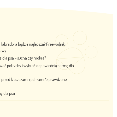
labradora będzie najlepsza? Przewodnik i
iowy
a dla psa – sucha czy mokra?
ować potrzeby i wybrać odpowiednią karmę dla
a przed kleszczami i pchłami? Sprawdzone
y dla psa