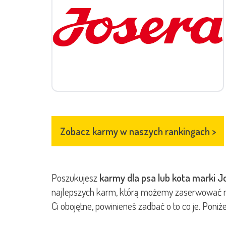
Zobacz karmy w naszych rankingach
>
Poszukujesz
karmy dla psa lub kota marki J
najlepszych karm, którą możemy zaserwować nas
Ci obojętne, powinieneś zadbać o to co je. Pon