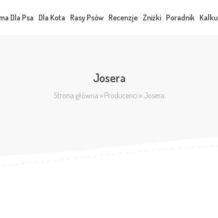
ma Dla Psa
Dla Kota
Rasy Psów
Recenzje
Zniżki
Poradnik
Kalku
Josera
Strona główna
»
Producenci
»
Josera