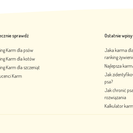
ecznie sprawdź
Ostatnie wpisy
ing Karm dla psów
Jaka karma dla 
ranking żywien
ing Karm dla kotów
Najlepsza karm
ng Karm dla szczeniąt
Jak zidentyfik
ucenci Karm
psa?
Jak chronić ps
rozwiązania
Kalkulator karm