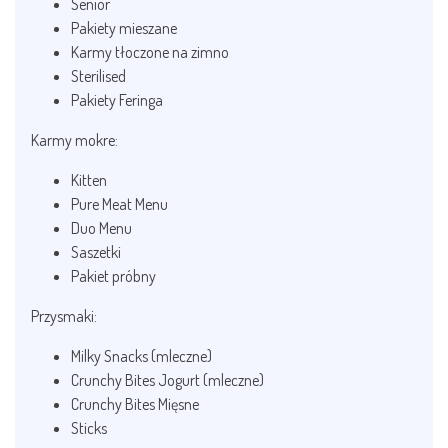
Senior
Pakiety mieszane
Karmy tłoczone na zimno
Sterilised
Pakiety Feringa
Karmy mokre:
Kitten
Pure Meat Menu
Duo Menu
Saszetki
Pakiet próbny
Przysmaki:
Milky Snacks (mleczne)
Crunchy Bites Jogurt (mleczne)
Crunchy Bites Mięsne
Sticks