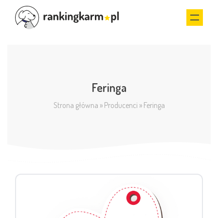
Feringa
Strona główna
»
Producenci
»
Feringa