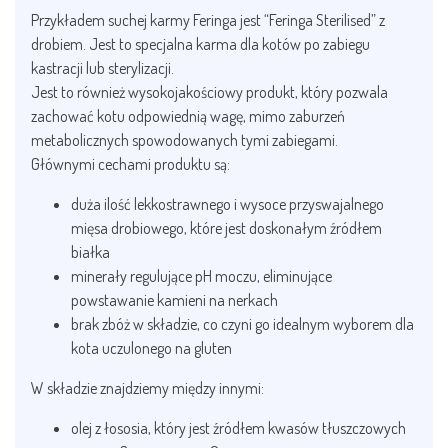
Przykładem suchej karmy Feringa jest “Feringa Sterilised” z
drobiem. Jest to specjalna karma dla kotów po zabiegu
kastracji lub sterylizacji.
Jest to również wysokojakościowy produkt, który pozwala
zachować kotu odpowiednią wagę, mimo zaburzeń
metabolicznych spowodowanych tymi zabiegami.
Głównymi cechami produktu są:
duża ilość lekkostrawnego i wysoce przyswajalnego
mięsa drobiowego, które jest doskonałym źródłem
białka
minerały regulujące pH moczu, eliminujące
powstawanie kamieni na nerkach
brak zbóż w składzie, co czyni go idealnym wyborem dla
kota uczulonego na gluten
W składzie znajdziemy między innymi:
olej z łososia, który jest źródłem kwasów tłuszczowych