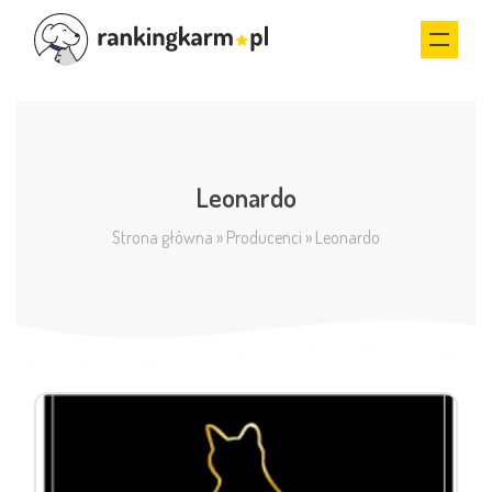
Leonardo
Strona główna
»
Producenci
»
Leonardo