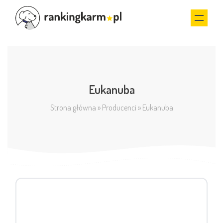
Eukanuba
Strona główna
»
Producenci
»
Eukanuba