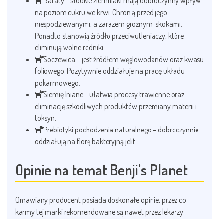
Bataty – słodkie ziemniaki mają dobroczynny wpływ
na poziom cukru we krwi. Chronią przed jego
niespodziewanymi, a zarazem groźnymi skokami.
Ponadto stanowią źródło przeciwutleniaczy, które
eliminują wolne rodniki.
Soczewica – jest źródłem węglowodanów oraz kwasu
foliowego. Pozytywnie oddziałuje na pracę układu
pokarmowego.
Siemię lniane – ułatwia procesy trawienne oraz
eliminację szkodliwych produktów przemiany materii i
toksyn.
Prebiotyki pochodzenia naturalnego – dobroczynnie
oddziałują na florę bakteryjną jelit.
Opinie na temat Benji’s Planet
Omawiany producent posiada doskonałe opinie, przez co
karmy tej marki rekomendowane są nawet przez lekarzy