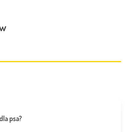
ów
dla psa?