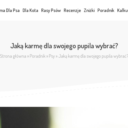
ma Dla Psa
Dla Kota
Rasy Psów
Recenzje
Zniżki
Poradnik
Kalku
Jaką karmę dla swojego pupila wybrać?
Strona główna
»
Poradnik
»
Psy
»
Jaką karmę dla swojego pupila wybrać