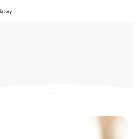
latory
?