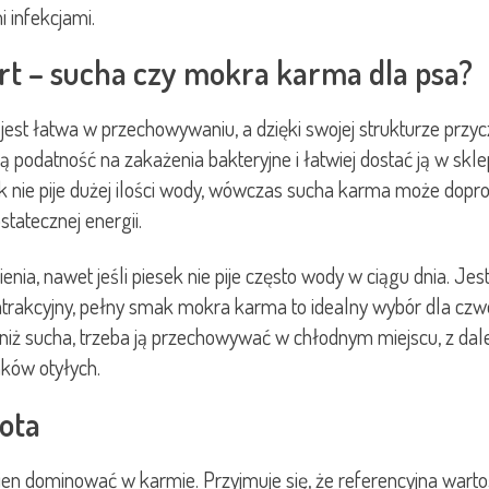
 infekcjami.
rt – sucha czy mokra karma dla psa?
est łatwa w przechowywaniu, a dzięki swojej strukturze przycz
 podatność na zakażenia bakteryjne i łatwiej dostać ją w skle
k nie pije dużej ilości wody, wówczas sucha karma może dopr
statecznej energii.
a, nawet jeśli piesek nie pije często wody w ciągu dnia. Jest
atrakcyjny, pełny smak mokra karma to idealny wybór dla czw
niż sucha, trzeba ją przechowywać w chłodnym miejscu, z dale
iaków otyłych.
kota
nien dominować w karmie. Przyjmuje się, że referencyjna wart