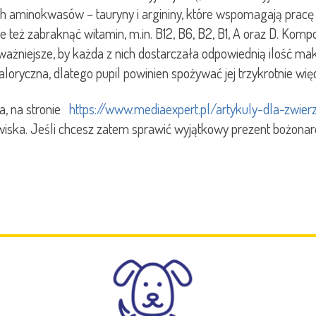
aminokwasów – tauryny i argininy, które wspomagają pracę se
też zabraknąć witamin, m.in. B12, B6, B2, B1, A oraz D. Komp
ważniejsze, by każda z nich dostarczała odpowiednią ilość m
aloryczna, dlatego pupil powinien spożywać jej trzykrotnie wię
ka, na stronie
https://www.mediaexpert.pl/artykuly-dla-zwier
owiska. Jeśli chcesz zatem sprawić wyjątkowy prezent bożonar