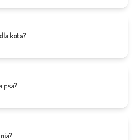
dla kota?
a psa?
enia?