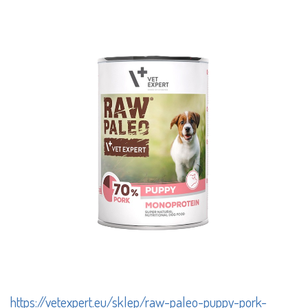
https://vetexpert.eu/sklep/raw-paleo-puppy-pork-