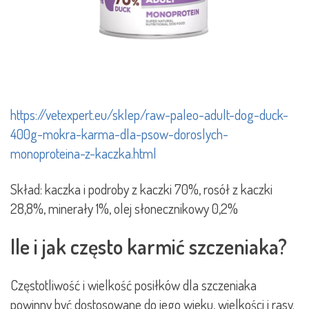
https://vetexpert.eu/sklep/raw-paleo-adult-dog-duck-
400g-mokra-karma-dla-psow-doroslych-
monoproteina-z-kaczka.html
Skład: kaczka i podroby z kaczki 70%, rosół z kaczki
28,8%, minerały 1%, olej słonecznikowy 0,2%
Ile i jak często karmić szczeniaka?
Częstotliwość i wielkość posiłków dla szczeniaka
powinny być dostosowane do jego wieku, wielkości i rasy.