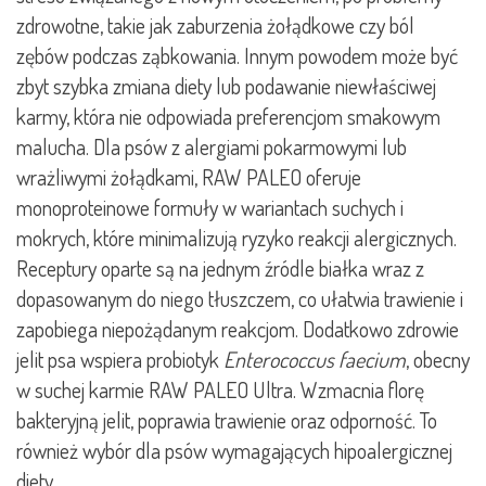
zdrowotne, takie jak zaburzenia żołądkowe czy ból
zębów podczas ząbkowania. Innym powodem może być
zbyt szybka zmiana diety lub podawanie niewłaściwej
karmy, która nie odpowiada preferencjom smakowym
malucha. Dla psów z alergiami pokarmowymi lub
wrażliwymi żołądkami, RAW PALEO oferuje
monoproteinowe formuły w wariantach suchych i
mokrych, które minimalizują ryzyko reakcji alergicznych.
Receptury oparte są na jednym źródle białka wraz z
dopasowanym do niego tłuszczem, co ułatwia trawienie i
zapobiega niepożądanym reakcjom. Dodatkowo zdrowie
jelit psa wspiera probiotyk
Enterococcus faecium
, obecny
w suchej karmie RAW PALEO Ultra. Wzmacnia florę
bakteryjną jelit, poprawia trawienie oraz odporność. To
również wybór dla psów wymagających hipoalergicznej
diety.