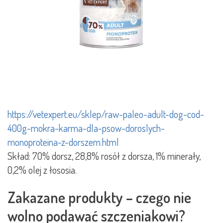
https://vetexpert.eu/sklep/raw-paleo-adult-dog-cod-
400g-mokra-karma-dla-psow-doroslych-
monoproteina-z-dorszem.html
Skład: 70% dorsz, 28,8% rosół z dorsza, 1% minerały,
0,2% olej z łososia.
Zakazane produkty – czego nie
wolno podawać szczeniakowi?