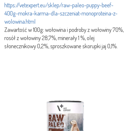
https://vetexpert.eu/sklep/raw-paleo-puppy-beef-
400g-mokra-karma-dla-szczeniat-monoproteina-z-
wolowina.html
Zawartość w 100g: wołowina i podroby z wołowiny 70%,
rosół z wołowiny 28,7%, minerały 1 %, olej
słonecznikowy 0,2%, sproszkowane skorupki jaj 0,1%.