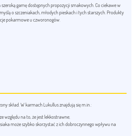
 na szeroką gamę dostępnych propozycji smakowych. Co ciekawe w
 myślą o szczeniakach, młodych pieskach i tych starszych. Produkty
rancje pokarmowe u czworonogów.
ny skład. W karmach Lukullus znajdują się m.in.:
 względu na to, że jest lekkostrawne;
psiaka może szybko skorzystać z ich dobroczynnego wpływu na