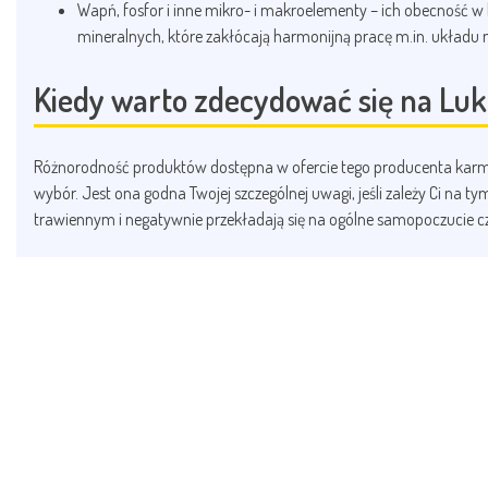
Wapń, fosfor i inne mikro- i makroelementy – ich obecność w
mineralnych, które zakłócają harmonijną pracę m.in. układ
Kiedy warto zdecydować się na Luk
Różnorodność produktów dostępna w ofercie tego producenta karm spr
wybór. Jest ona godna Twojej szczególnej uwagi, jeśli zależy Ci na
trawiennym i negatywnie przekładają się na ogólne samopoczucie 