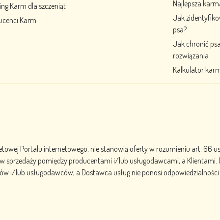
Najlepsza karm
ng Karm dla szczeniąt
Jak zidentyfik
ucenci Karm
psa?
Jak chronić ps
rozwiązania
Kalkulator karm
etowej Portalu internetowego, nie stanowią oferty w rozumieniu art. 66 u
niu w sprzedaży pomiędzy producentami i/lub usługodawcami, a Klientam
ów i/lub usługodawców, a Dostawca usług nie ponosi odpowiedzialności z