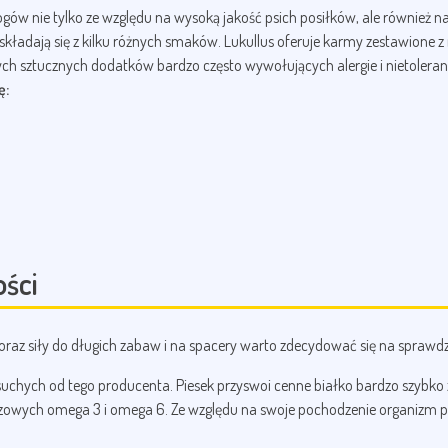
ogów nie tylko ze względu na wysoką jakość psich posiłków, ale również
składają się z kilku różnych smaków. Lukullus oferuje karmy zestawione z
nych sztucznych dodatków bardzo często wywołujących alergie i nietole
ę:
ości
raz siły do długich zabaw i na spacery warto zdecydować się na sprawdzo
chych od tego producenta. Piesek przyswoi cenne białko bardzo szybko ze
czowych omega 3 i omega 6. Ze względu na swoje pochodzenie organizm 