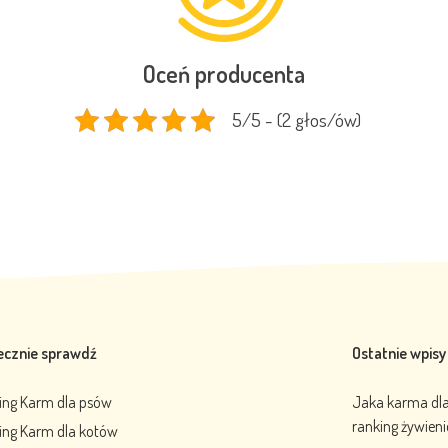
Oceń producenta
5/5 - (2 głos/ów)
ecznie sprawdź
Ostatnie wpisy
ing Karm dla psów
Jaka karma dla 
ranking żywien
ing Karm dla kotów