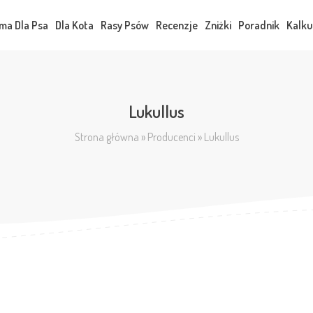
ma Dla Psa
Dla Kota
Rasy Psów
Recenzje
Zniżki
Poradnik
Kalku
Lukullus
Strona główna
»
Producenci
»
Lukullus