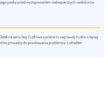
 swojego pieska przed występowaniem niebezpiecznych niedoborów
żeli na sercu leży Ci zdrowe żywienie to naprawdę trudno o lepszy
nica, które prowadzą do powstawania problemów z układem