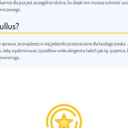
 karmie dla psa jest szczególnie istotna, bo dzięki nim możesz ochronić
u moczowego;
ullus?
awia, że znajdziesz w niej jedzonko przeznaczone dla każdego pieska. Je
 tym, żeby wyeliminować z posiłków wiele alergenów takich jak np. psze
czworonoga.