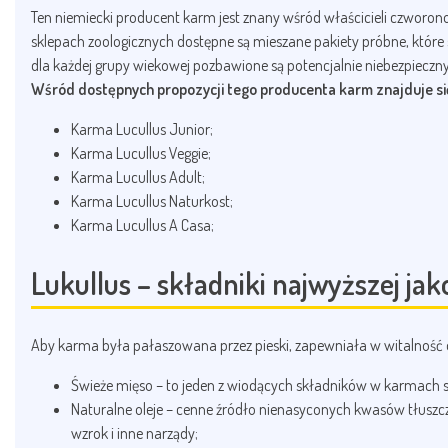
Ten niemiecki producent karm jest znany wśród właścicieli czworon
sklepach zoologicznych dostępne są mieszane pakiety próbne, które 
dla każdej grupy wiekowej pozbawione są potencjalnie niebezpiecz
Wśród dostępnych propozycji tego producenta karm znajduje si
Karma Lucullus Junior;
Karma Lucullus Veggie;
Karma Lucullus Adult;
Karma Lucullus Naturkost;
Karma Lucullus A Casa;
Lukullus – składniki najwyższej jak
Aby karma była pałaszowana przez pieski, zapewniała w witalność o
Świeże mięso – to jeden z wiodących składników w karmach su
Naturalne oleje – cenne źródło nienasyconych kwasów tłusz
wzrok i inne narządy;