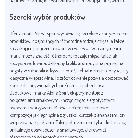
naprawdę czerpią korzyści zdrowotne ze swojego pożywienia.
Szeroki wybór produktów
Oferta marki Alpha Spirit wyróżnia się szerokim asortymentem
produktów, obejmujących różnorodne rodzaje mięsa, a także
zaskakujące połączenia owoców i warzyw. W asortymencie
marki można znaleźć różnorodne rodzaje mięsa, takie jak
soczysta wołowina, delikatny królik, aromatyczna jagnięcina,
bogaty w składniki odżywcze łosoś, delikatne mięso indyka, czy
klasyczna wieprzowina. To zróżnicowanie pozwala dostosować
karmę do indywidualnych preferencji i potrzeb psa.
Dodatkowo, marka Alpha Spirit eksperymentuje z
połączeniami smakowymi, łącząc mięso z egzotycznymi
owocami i warzywami. Można znaleźć takie ciekawe
kompozycje jak jagnięcina z gruszką, kurczak z ananasem, czy
wieprzowina z jabłkiem. Takie połączenia nie tylko dostarczają
unikalnego doświadczenia smakowego, ale również
różnorodnych składników odżywczych.