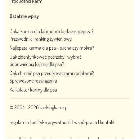
Producenci Karm
Ostatnie wpisy
Jaka karma dla labradora będzie najlepsza?
Przewodnik i ranking żywieniowy
Najlepsza karma dla psa – sucha czy mokra?
Jak zidentyfikować potrzeby i wybrać
odpowiednią karmę dla psa?
Jak chronić psa przed kleszczami i pchłami?
Sprawdzone rozwiązania
Kalkulator karmy dla psa
© 2004 - 2026
rankingkarm.pl
regulamin
|
polityka prywatności
|
współpraca
|
kontakt