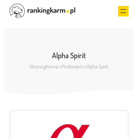
Alpha Spirit
Strona główna
»
Producenci
»
Alpha Spirit